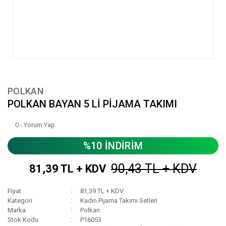
POLKAN
POLKAN BAYAN 5 Lİ PİJAMA TAKIMI
0 - Yorum Yap
%10 İNDİRİM
90,43 TL + KDV
81,39 TL + KDV
Fiyat
81,39 TL + KDV
Kategori
Kadın Pijama Takımı Setleri
Marka
Polkan
Stok Kodu
P16053