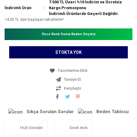
7.500 TL Üzeri %10 İndirim ve Ücretsiz
İndirimli Ürün
Kargo Promosyonu
İndirimli Ürünlerde Geçerli Değildir.
14,92 TL den başlayan taksitlerle!!
Önce Renk Sonra Beden Seçiniz
STOKTA YOK
Tavsiye Et
Karşılaştır
Sıkça Sorulan Sorular
Beden Tablosu
Hızlı Gönderi
Sınırlı stok