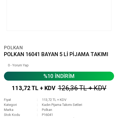
POLKAN
POLKAN 16041 BAYAN 5 Lİ PİJAMA TAKIMI
0 - Yorum Yap
%10 İNDİRİM
126,36 TL + KDV
113,72 TL + KDV
Fiyat
113,72 TL + KDV
Kategori
Kadın Pijama Takımı Setleri
Marka
Polkan
Stok Kodu
P16041