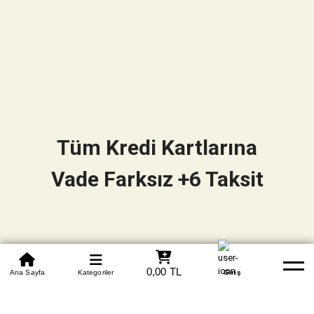
Tüm Kredi Kartlarına
Vade Farksız +6 Taksit
0850 305 09 70
0,00 TL
Beden Tablosu
Ana Sayfa
Kategoriler
Banka Hesapları
Whatsapp
Yardım
Giriş