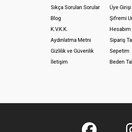
Ürün açıklamasında eksik bilgiler bulunuyor.
Sıkça Sorulan Sorular
Üye Girişi
Ürün bilgilerinde hatalar bulunuyor.
Blog
Şifremi 
Ürün fiyatı diğer sitelerden daha pahalı.
K.V.K.K.
Hesabım
Bu ürüne benzer farklı alternatifler olmalı.
Aydınlatma Metni
Sipariş T
Gizlilik ve Güvenlik
Sepetim
İletişim
Beden Ta