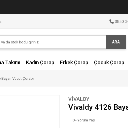
m
0850 3
ARA
ma Takımı
Kadın Çorap
Erkek Çorap
Çocuk Çorap
6 Bayan Vücut Çorabı
VİVALDY
Vivaldy 4126 Bay
0 - Yorum Yap