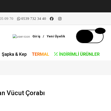
05 09 70
0539 732 34 40
Giriş
/
Yeni Üyelik
Şapka & Kep
TERMAL
İNDIRIMLI ÜRÜNLER
an Vücut Çorabı