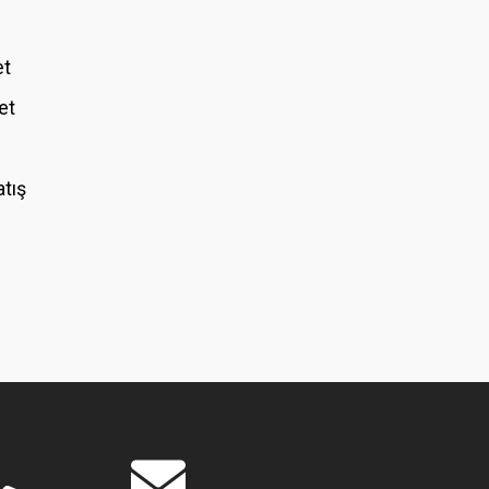
et
et
atış