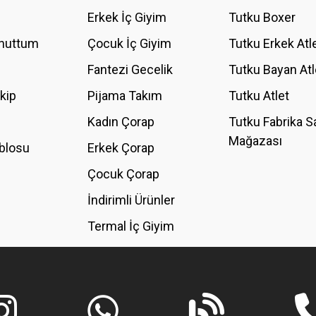
YORUM YAZ
Erkek İç Giyim
Tutku Boxer
Unuttum
Çocuk İç Giyim
Tutku Erkek Atl
Fantezi Gecelik
Tutku Bayan Atl
akip
Pijama Takım
Tutku Atlet
Kadın Çorap
Tutku Fabrika S
Mağazası
blosu
Erkek Çorap
GÖNDER
Çocuk Çorap
İndirimli Ürünler
Termal İç Giyim