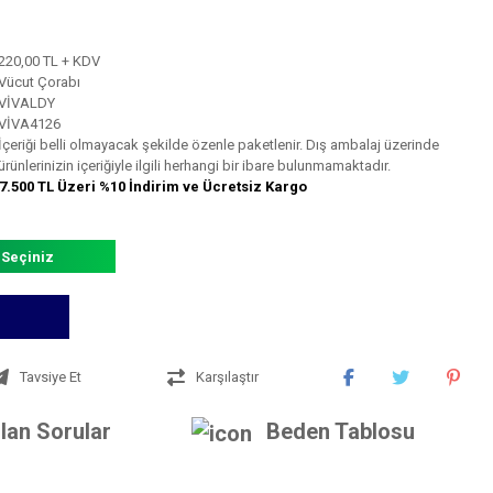
220,00 TL + KDV
Vücut Çorabı
VİVALDY
VİVA4126
İçeriği belli olmayacak şekilde özenle paketlenir. Dış ambalaj üzerinde
ürünlerinizin içeriğiyle ilgili herhangi bir ibare bulunmamaktadır.
7.500 TL Üzeri %10 İndirim ve Ücretsiz Kargo
 Seçiniz
Tavsiye Et
Karşılaştır
lan Sorular
Beden Tablosu