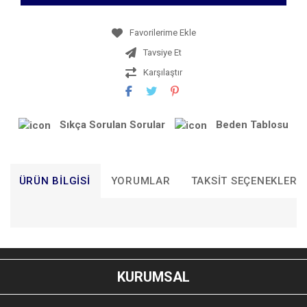
Tavsiye Et
Karşılaştır
Sıkça Sorulan Sorular
Beden Tablosu
ÜRÜN BILGISI
YORUMLAR
TAKSIT SEÇENEKLERI
Bu ürünün fiyat bilgisi, resim, ürün açıklamalarında ve diğer
konularda yetersiz gördüğünüz noktaları öneri formunu
Bu ürüne ilk yorumu siz yapın!
kullanarak tarafımıza iletebilirsiniz.
KURUMSAL
Görüş ve önerileriniz için teşekkür ederiz.