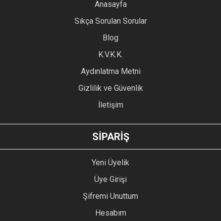
YORUM YAZ
Anasayfa
Ürün resmi kalitesiz, bozuk veya görüntülenemiyor.
Sıkça Sorulan Sorular
Ürün açıklamasında eksik bilgiler bulunuyor.
Blog
Ürün bilgilerinde hatalar bulunuyor.
Ürün fiyatı diğer sitelerden daha pahalı.
K.V.K.K.
Bu ürüne benzer farklı alternatifler olmalı.
Aydınlatma Metni
Gizlilik ve Güvenlik
İletişim
GÖNDER
SİPARİŞ
Yeni Üyelik
Üye Girişi
Şifremi Unuttum
Hesabım