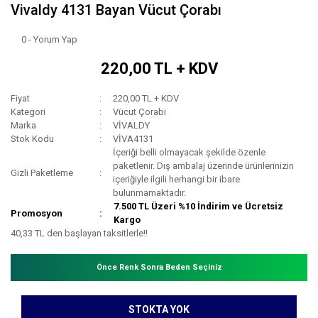
Vivaldy 4131 Bayan Vücut Çorabı
0 - Yorum Yap
220,00 TL + KDV
Fiyat
220,00 TL + KDV
Kategori
Vücut Çorabı
Marka
VİVALDY
Stok Kodu
VİVA4131
İçeriği belli olmayacak şekilde özenle
paketlenir. Dış ambalaj üzerinde ürünlerinizin
Gizli Paketleme
içeriğiyle ilgili herhangi bir ibare
bulunmamaktadır.
7.500 TL Üzeri %10 İndirim ve Ücretsiz
Promosyon
Kargo
40,33 TL den başlayan taksitlerle!!
Önce Renk Sonra Beden Seçiniz
STOKTA YOK