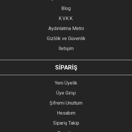
Ürün açıklamasında eksik bilgiler bulunuyor.
Blog
Ürün bilgilerinde hatalar bulunuyor.
Ürün fiyatı diğer sitelerden daha pahalı.
K.V.K.K.
Bu ürüne benzer farklı alternatifler olmalı.
Aydınlatma Metni
Gizlilik ve Güvenlik
İletişim
GÖNDER
SİPARİŞ
Yeni Üyelik
Üye Girişi
Şifremi Unuttum
Hesabım
Sipariş Takip