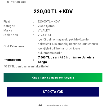
0 - Yorum Yap
220,00 TL + KDV
Fiyat
220,00 TL + KDV
Kategori
Vücut Çorabı
Marka
VİVALDY
Stok Kodu
VİVA4161
İçeriği belli olmayacak şekilde özenle
paketlenir. Dış ambalaj üzerinde ürünlerinizin
Gizli Paketleme
içeriğiyle ilgili herhangi bir ibare
bulunmamaktadır.
7.500 TL Üzeri %10 İndirim ve Ücretsiz
Promosyon
Kargo
40,33 TL den başlayan taksitlerle!!
Önce Renk Sonra Beden Seçiniz
STOKTA YOK