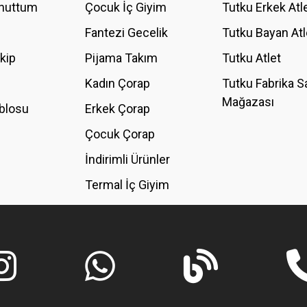
Unuttum
Çocuk İç Giyim
Tutku Erkek Atl
Fantezi Gecelik
Tutku Bayan Atl
akip
Pijama Takım
Tutku Atlet
Kadın Çorap
Tutku Fabrika S
Mağazası
blosu
Erkek Çorap
GÖNDER
Çocuk Çorap
İndirimli Ürünler
Termal İç Giyim