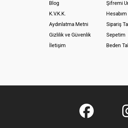
Blog
Şifremi 
Ürün fiyatı diğer sitelerden daha pahalı.
K.V.K.K.
Hesabım
Bu ürüne benzer farklı alternatifler olmalı.
Aydınlatma Metni
Sipariş T
Gizlilik ve Güvenlik
Sepetim
İletişim
Beden Ta