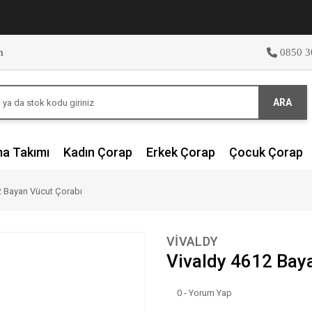
m
0850 3
ARA
ma Takımı
Kadın Çorap
Erkek Çorap
Çocuk Çorap
2 Bayan Vücut Çorabı
VİVALDY
Vivaldy 4612 Bay
0 - Yorum Yap