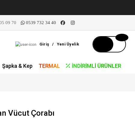
05 09 70
0539 732 34 40
Giriş
/
Yeni Üyelik
Şapka & Kep
TERMAL
İNDIRIMLI ÜRÜNLER
an Vücut Çorabı