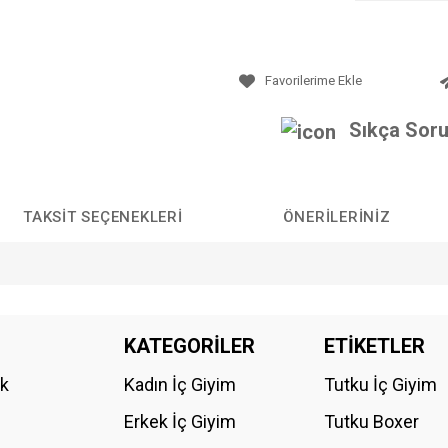
Sıkça Soru
TAKSIT SEÇENEKLERI
ÖNERILERINIZ
da yetersiz gördüğünüz noktaları öneri formunu kullanarak tarafımıza iletebilirs
KATEGORİLER
ETİKETLER
Bu ürüne ilk yorumu siz yapın!
ik
Kadın İç Giyim
Tutku İç Giyim
YORUM YAZ
Erkek İç Giyim
Tutku Boxer