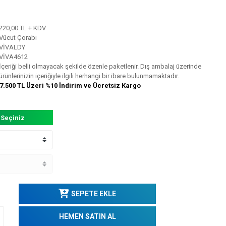
220,00 TL + KDV
Vücut Çorabı
VİVALDY
VİVA4612
İçeriği belli olmayacak şekilde özenle paketlenir. Dış ambalaj üzerinde
ürünlerinizin içeriğiyle ilgili herhangi bir ibare bulunmamaktadır.
7.500 TL Üzeri %10 İndirim ve Ücretsiz Kargo
 Seçiniz
SEPETE EKLE
HEMEN SATIN AL