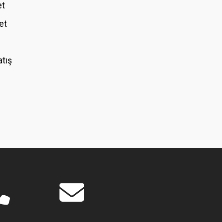
et
et
atış