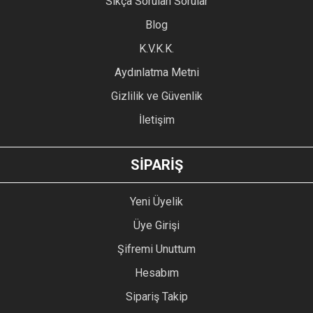
Sıkça Sorulan Sorular
Ürün açıklamasında eksik bilgiler bulunuyor.
Blog
Ürün bilgilerinde hatalar bulunuyor.
Ürün fiyatı diğer sitelerden daha pahalı.
K.V.K.K.
Bu ürüne benzer farklı alternatifler olmalı.
Aydınlatma Metni
Gizlilik ve Güvenlik
İletişim
GÖNDER
SİPARİŞ
Yeni Üyelik
Üye Girişi
Şifremi Unuttum
Hesabım
Sipariş Takip