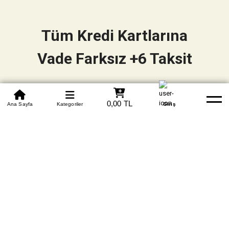
Tüm Kredi Kartlarına
Vade Farksız +6 Taksit
0850 305 09 70
0,00 TL
Beden Tablosu
Ana Sayfa
Kategoriler
Banka Hesapları
Whatsapp
Yardım
Giriş