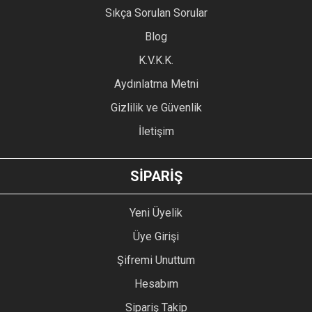
Sıkça Sorulan Sorular
Ürün açıklamasında eksik bilgiler bulunuyor.
Blog
Ürün bilgilerinde hatalar bulunuyor.
Ürün fiyatı diğer sitelerden daha pahalı.
K.V.K.K.
Bu ürüne benzer farklı alternatifler olmalı.
Aydınlatma Metni
Gizlilik ve Güvenlik
İletişim
GÖNDER
SİPARİŞ
Yeni Üyelik
Üye Girişi
Şifremi Unuttum
Hesabım
Sipariş Takip