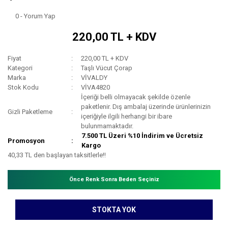
0 - Yorum Yap
220,00 TL + KDV
Fiyat
220,00 TL + KDV
Kategori
Taşlı Vücut Çorap
Marka
VİVALDY
Stok Kodu
VİVA4820
İçeriği belli olmayacak şekilde özenle
paketlenir. Dış ambalaj üzerinde ürünlerinizin
Gizli Paketleme
içeriğiyle ilgili herhangi bir ibare
bulunmamaktadır.
7.500 TL Üzeri %10 İndirim ve Ücretsiz
Promosyon
Kargo
40,33 TL den başlayan taksitlerle!!
Önce Renk Sonra Beden Seçiniz
STOKTA YOK