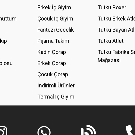
YORUM YAZ
Erkek İç Giyim
Tutku Boxer
Unuttum
Çocuk İç Giyim
Tutku Erkek Atl
Fantezi Gecelik
Tutku Bayan Atl
akip
Pijama Takım
Tutku Atlet
Kadın Çorap
Tutku Fabrika S
Mağazası
blosu
Erkek Çorap
GÖNDER
Çocuk Çorap
İndirimli Ürünler
Termal İç Giyim