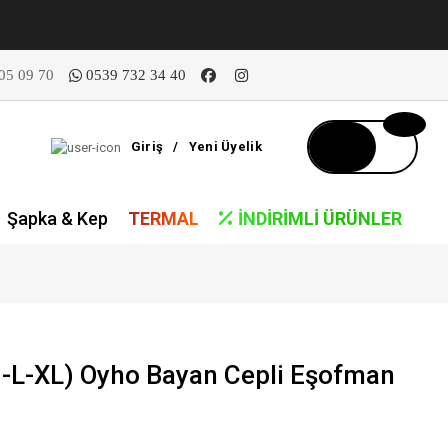
05 09 70
0539 732 34 40
Giriş
/
Yeni Üyelik
Şapka & Kep
TERMAL
İNDIRIMLI ÜRÜNLER
-L-XL) Oyho Bayan Cepli Eşofman