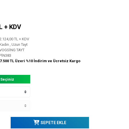
TL + KDV
2.124,00 TL + KDV
Kadın
,
Uzun Tayt
VOGSİNG TAYT
PİN383
7.500 TL Üzeri %10 İndirim ve Ücretsiz Kargo
 Seçiniz
SEPETE EKLE