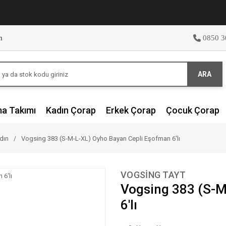
m
0850 3
ARA
ma Takımı
Kadın Çorap
Erkek Çorap
Çocuk Çorap
dın
Vogsing 383 (S-M-L-XL) Oyho Bayan Cepli Eşofman 6'lı
VOGSİNG TAYT
Vogsing 383 (S-M
6'lı