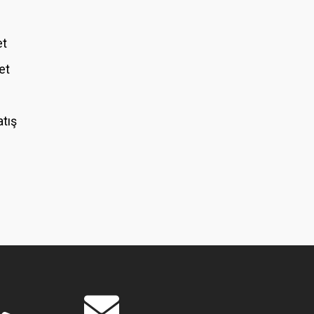
et
et
atış