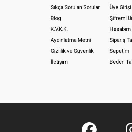
Ürün açıklamasında eksik bilgiler bulunuyor.
Sıkça Sorulan Sorular
Üye Girişi
Ürün bilgilerinde hatalar bulunuyor.
Blog
Şifremi 
Ürün fiyatı diğer sitelerden daha pahalı.
K.V.K.K.
Hesabım
Bu ürüne benzer farklı alternatifler olmalı.
Aydınlatma Metni
Sipariş T
Gizlilik ve Güvenlik
Sepetim
İletişim
Beden Ta