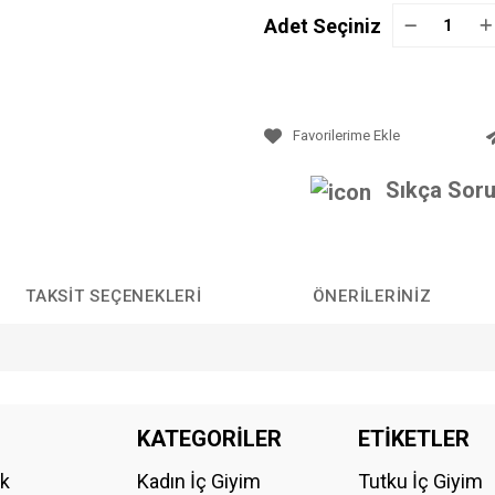
Adet Seçiniz
Sıkça Soru
TAKSIT SEÇENEKLERI
ÖNERILERINIZ
da yetersiz gördüğünüz noktaları öneri formunu kullanarak tarafımıza iletebilirs
KATEGORİLER
ETİKETLER
Bu ürüne ilk yorumu siz yapın!
ik
Kadın İç Giyim
Tutku İç Giyim