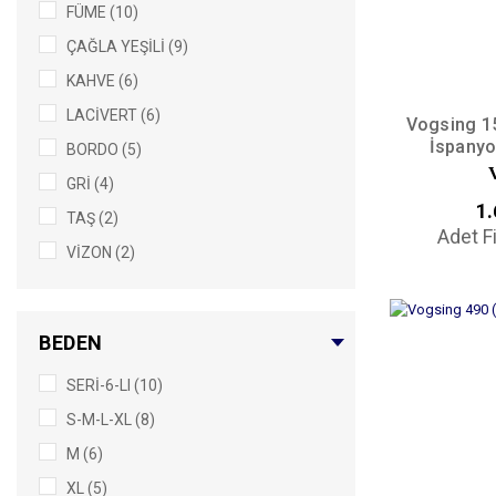
FÜME (10)
ÇAĞLA YEŞİLİ (9)
KAHVE (6)
LACİVERT (6)
Vogsing 1
İspanyo
BORDO (5)
GRİ (4)
1.
TAŞ (2)
Adet F
VİZON (2)
CAMEL (1)
EKRU (1)
BEDEN
GÜL KURUSU (1)
SERİ-6-LI (10)
PETROL (1)
S-M-L-XL (8)
M (6)
XL (5)