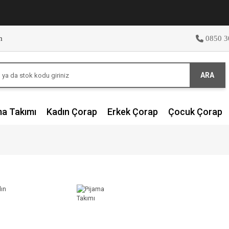
m
0850 3
ARA
ma Takımı
Kadın Çorap
Erkek Çorap
Çocuk Çorap