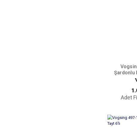
Vogsin
Şardonlu 
1.
Adet F