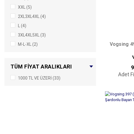
XXL (5)
2XL3XL4XL (4)
L (4)
3XL4XL5XL (3)
Vogsing 4
M-L-XL (2)
TÜM FIYAT ARALIKLARI
9
Adet F
1000 TL VE ÜZERI (33)