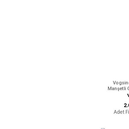
Vogsin
Manşetli 
2.
Adet F