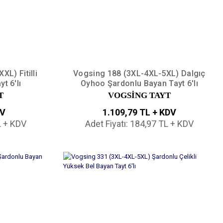
L) Fitilli
Vogsing 188 (3XL-4XL-5XL) Dalgıç
t 6'lı
Oyhoo Şardonlu Bayan Tayt 6'lı
T
VOGSİNG TAYT
DV
1.109,79 TL + KDV
L + KDV
Adet Fiyatı: 184,97 TL + KDV