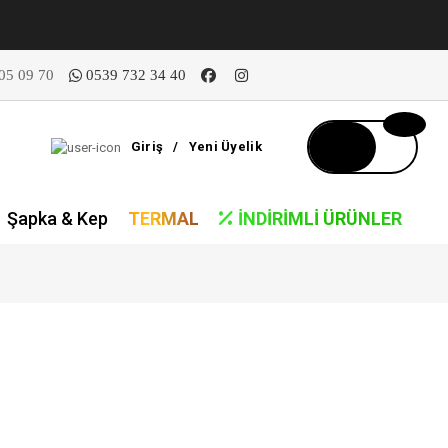
05 09 70
0539 732 34 40
Giriş
/
Yeni Üyelik
Şapka & Kep
TERMAL
İNDIRIMLI ÜRÜNLER