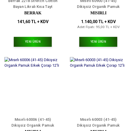
Berrak 2218 Stretch Cotton
Mısırlı 60900 (41-45)
Bayan Likralı Kısa Tayt
Dikişsiz Organik Pamuk
Erkek Çorap 12'li
BERRAK
MISIRLI
141,60 TL + KDV
1.140,00 TL + KDV
Adet Fiyatı: 95,00 TL + KDV
YENİ ÜRÜN
YENİ ÜRÜN
Mısırlı 60006 (41-45)
Mısırlı 60003 (41-45)
Dikişsiz Organik Pamuk
Dikişsiz Organik Pamuk