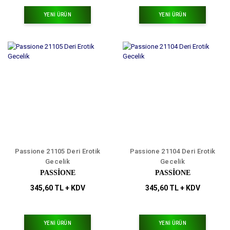
YENİ ÜRÜN
YENİ ÜRÜN
Passione 21105 Deri Erotik
Passione 21104 Deri Erotik
Gecelik
Gecelik
PASSİONE
PASSİONE
345,60 TL + KDV
345,60 TL + KDV
YENİ ÜRÜN
YENİ ÜRÜN