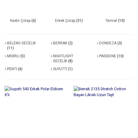
Kadın Çorap
(4)
Erkek Çorap
(31)
Termal
(10)
BELENG GECELİK
BERRAK
(2)
DONDEZA
(3)
(11)
MISIRLI
(5)
NIGHTLIGHT
PASSİONE
(10)
GECELİK
(8)
PENTİ
(4)
SUYUTTİ
(1)