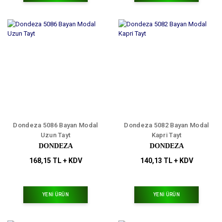
Dondeza 5086 Bayan Modal
Dondeza 5082 Bayan Modal
Uzun Tayt
Kapri Tayt
DONDEZA
DONDEZA
168,15 TL + KDV
140,13 TL + KDV
YENİ ÜRÜN
YENİ ÜRÜN