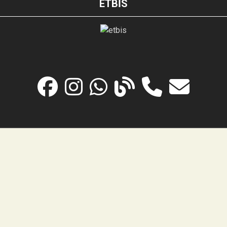
ETBİS