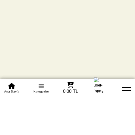
0850 305 09 70
0,00 TL
Beden Tablosu
Ana Sayfa
Kategoriler
Banka Hesapları
Whatsapp
Yardım
Giriş