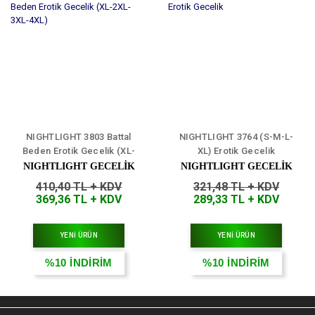
NIGHTLIGHT 3803 Battal
NIGHTLIGHT 3764 (S-M-L-
Beden Erotik Gecelik (XL-
XL) Erotik Gecelik
2XL-3XL-4XL)
NIGHTLIGHT GECELİK
NIGHTLIGHT GECELİK
410,40 TL + KDV
321,48 TL + KDV
369,36 TL + KDV
289,33 TL + KDV
YENİ ÜRÜN
YENİ ÜRÜN
%10
İNDİRİM
%10
İNDİRİM