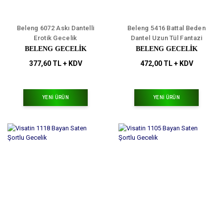
Beleng 6072 Askı Dantelli
Beleng 5416 Battal Beden
Erotik Gecelik
Dantel Uzun Tül Fantazi
Gecelik
BELENG GECELİK
BELENG GECELİK
377,60 TL + KDV
472,00 TL + KDV
YENİ ÜRÜN
YENİ ÜRÜN