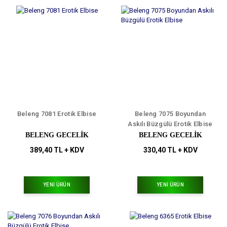
Beleng 7081 Erotik Elbise
Beleng 7075 Boyundan
Askılı Büzgülü Erotik Elbise
BELENG GECELİK
BELENG GECELİK
389,40 TL + KDV
330,40 TL + KDV
YENİ ÜRÜN
YENİ ÜRÜN