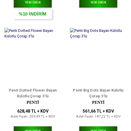
YENİ ÜRÜN
YENİ ÜRÜN
%10
İNDİRİM
Penti Dotted Flower Bayan
Penti Big Dots Bayan Külotlu
Külotlu Çorap 3'lü
Çorap 3'lü
PENTİ
PENTİ
628,48 TL + KDV
561,66 TL + KDV
Adet Fiyatı: 209,49 TL + KDV
Adet Fiyatı: 187,22 TL + KDV