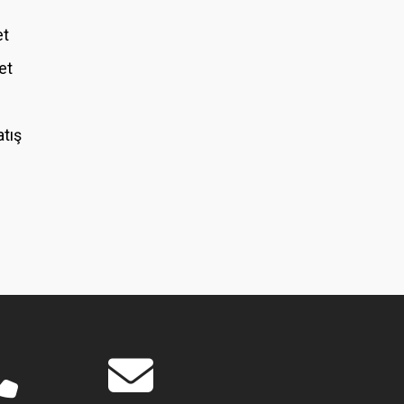
et
et
atış