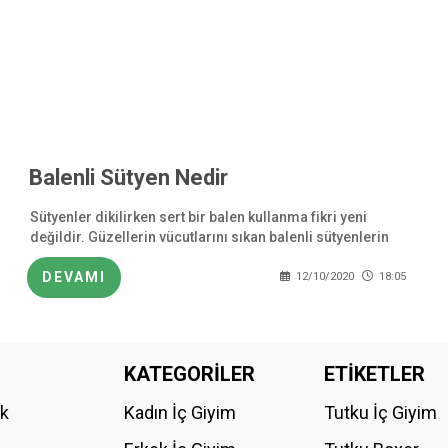
Balenli Sütyen Nedir
Sütyenler dikilirken sert bir balen kullanma fikri yeni
değildir. Güzellerin vücutlarını sıkan balenli sütyenlerin
detayları ise ahşap ve metalden yapılmıştı. Tabii ki, bu tür
iç
DEVAMI
12/10/2020
18:05
KATEGORİLER
ETİKETLER
ik
Kadın İç Giyim
Tutku İç Giyim