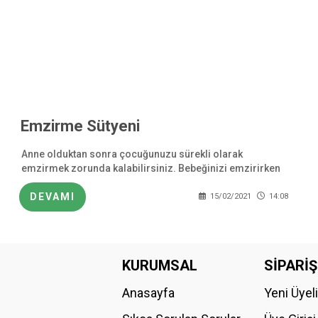
Emzirme Sütyeni
Anne olduktan sonra çocuğunuzu sürekli olarak
emzirmek zorunda kalabilirsiniz. Bebeğinizi emzirirken
sizlere kolaylık olması açısından emzirme sütyeni
kullanmaya başlayabilirsiniz. Bakıldığı zaman
DEVAMI
15/02/2021
14:08
KURUMSAL
SİPARİŞ
Anasayfa
Yeni Üyel