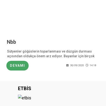
Nbb
Sütyenler göğüslerin toparlanması ve düzgün durması
açısından oldukça önem arz ediyor. Bayanlar için birçok
sütyen çeşitleri bulunmaktadır. Bayanların tercihlerine
göre
DEVAMI
30/09/2020
14:18
ETBİS