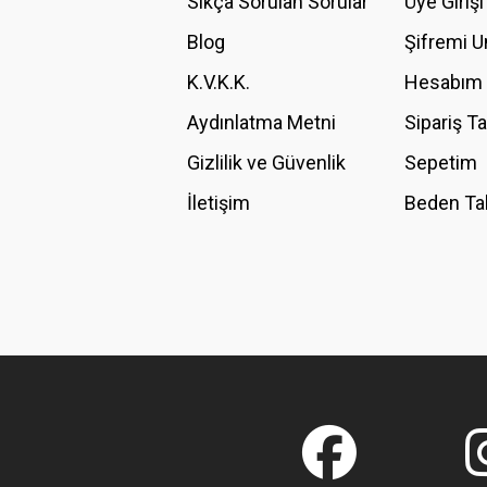
Sıkça Sorulan Sorular
Üye Girişi
Blog
Şifremi 
K.V.K.K.
Hesabım
Aydınlatma Metni
Sipariş T
Gizlilik ve Güvenlik
Sepetim
İletişim
Beden Ta