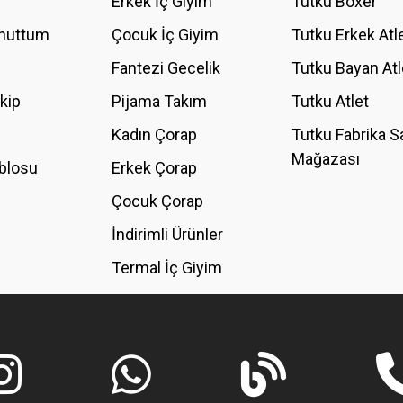
Erkek İç Giyim
Tutku Boxer
Unuttum
Çocuk İç Giyim
Tutku Erkek Atl
Fantezi Gecelik
Tutku Bayan Atl
akip
Pijama Takım
Tutku Atlet
Kadın Çorap
Tutku Fabrika S
Mağazası
blosu
Erkek Çorap
Çocuk Çorap
İndirimli Ürünler
Termal İç Giyim