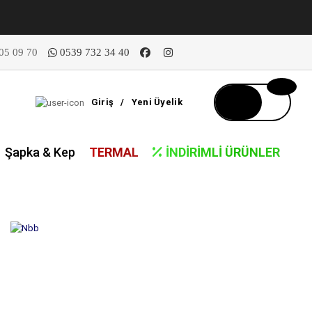
05 09 70
0539 732 34 40
Giriş
/
Yeni Üyelik
Şapka & Kep
TERMAL
İNDIRIMLI ÜRÜNLER