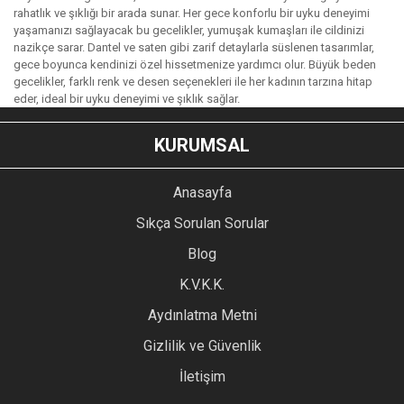
rahatlık ve şıklığı bir arada sunar. Her gece konforlu bir uyku deneyimi
yaşamanızı sağlayacak bu gecelikler, yumuşak kumaşları ile cildinizi
nazikçe sarar. Dantel ve saten gibi zarif detaylarla süslenen tasarımlar,
gece boyunca kendinizi özel hissetmenize yardımcı olur. Büyük beden
gecelikler, farklı renk ve desen seçenekleri ile her kadının tarzına hitap
eder, ideal bir uyku deneyimi ve şıklık sağlar.
KURUMSAL
Anasayfa
Sıkça Sorulan Sorular
Blog
K.V.K.K.
Aydınlatma Metni
Gizlilik ve Güvenlik
İletişim