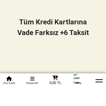
Tüm Kredi Kartlarına
Vade Farksız +6 Taksit
0850 305 09 70
0,00 TL
Beden Tablosu
Ana Sayfa
Kategoriler
Banka Hesapları
Whatsapp
Yardım
Giriş