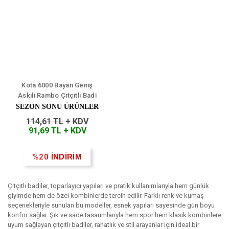
Kota 6000 Bayan Geniş
Askılı Rambo Çıtçıtlı Badi
(Kancalı)
SEZON SONU ÜRÜNLER
114,61 TL + KDV
91,69 TL + KDV
%20
İNDİRİM
Çıtçıtlı badiler, toparlayıcı yapıları ve pratik kullanımlarıyla hem günlük
giyimde hem de özel kombinlerde tercih edilir. Farklı renk ve kumaş
seçenekleriyle sunulan bu modeller, esnek yapıları sayesinde gün boyu
konfor sağlar. Şık ve sade tasarımlarıyla hem spor hem klasik kombinlere
uyum sağlayan çıtçıtlı badiler, rahatlık ve stil arayanlar için ideal bir