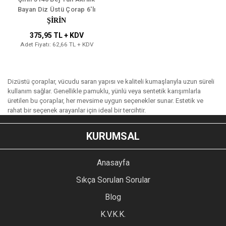
Bayan Diz Üstü Çorap 6'lı
ŞİRİN
375,95 TL + KDV
Adet Fiyatı: 62,66 TL + KDV
Dizüstü çoraplar, vücudu saran yapısı ve kaliteli kumaşlarıyla uzun süreli
kullanım sağlar. Genellikle pamuklu, yünlü veya sentetik karışımlarla
üretilen bu çoraplar, her mevsime uygun seçenekler sunar. Estetik ve
rahat bir seçenek arayanlar için ideal bir tercihtir.
KURUMSAL
Anasayfa
Sıkça Sorulan Sorular
Blog
K.V.K.K.