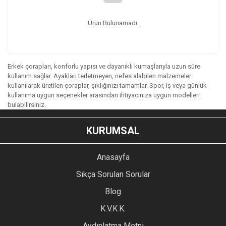
Ürün Bulunamadı.
Erkek çorapları, konforlu yapısı ve dayanıklı kumaşlarıyla uzun süre
kullanım sağlar. Ayakları terletmeyen, nefes alabilen malzemeler
kullanılarak üretilen çoraplar, şıklığınızı tamamlar. Spor, iş veya günlük
kullanıma uygun seçenekler arasından ihtiyacınıza uygun modelleri
bulabilirsiniz.
KURUMSAL
Anasayfa
Sıkça Sorulan Sorular
Blog
K.V.K.K.
Aydınlatma Metni