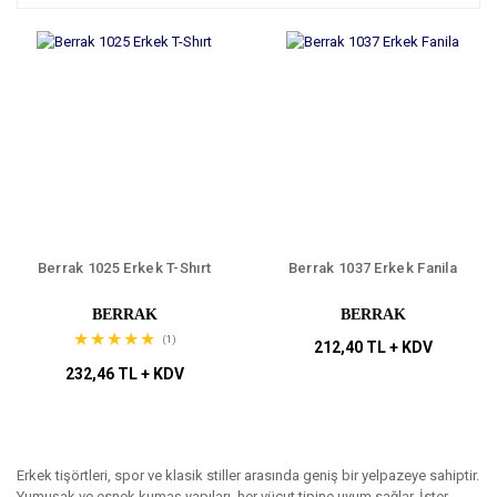
Berrak 1025 Erkek T-Shırt
Berrak 1037 Erkek Fanila
BERRAK
BERRAK
(1)
212,40 TL + KDV
232,46 TL + KDV
Erkek tişörtleri, spor ve klasik stiller arasında geniş bir yelpazeye sahiptir.
Yumuşak ve esnek kumaş yapıları, her vücut tipine uyum sağlar. İster