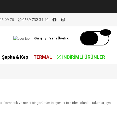
05 09 70
0539 732 34 40
Giriş
/
Yeni Üyelik
Şapka & Kep
TERMAL
İNDIRIMLI ÜRÜNLER
ğlar. Romantik ve seksi bir görünüm isteyenler için ideal olan bu takımlar, aynı