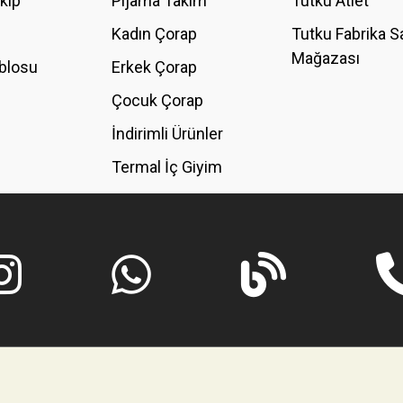
akip
Pijama Takım
Tutku Atlet
Kadın Çorap
Tutku Fabrika S
Mağazası
blosu
Erkek Çorap
Çocuk Çorap
İndirimli Ürünler
Termal İç Giyim