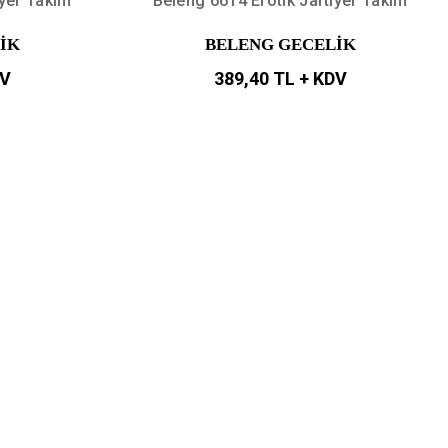
iyer Takım
Beleng 6614 Erotik Jartiyer Takım
İK
BELENG GECELİK
DV
389,40 TL + KDV