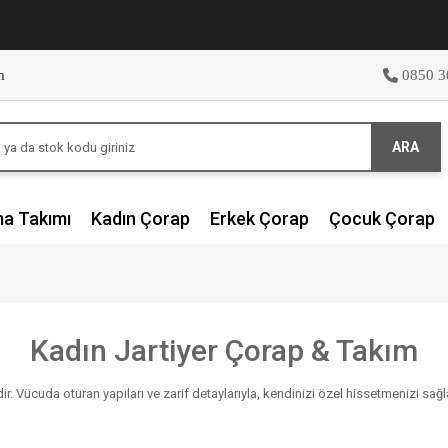
m
0850 3
ARA
ma Takımı
Kadın Çorap
Erkek Çorap
Çocuk Çorap
Kadın Jartiyer Çorap & Takım
idir. Vücuda oturan yapıları ve zarif detaylarıyla, kendinizi özel hissetmenizi sa