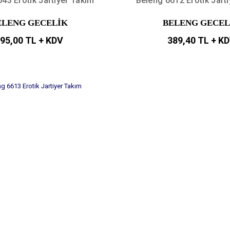
43 Erotik Jartiyer Takım
Beleng 6612 Erotik Jart
ELENG GECELİK
BELENG GECEL
95,00 TL + KDV
389,40 TL + K