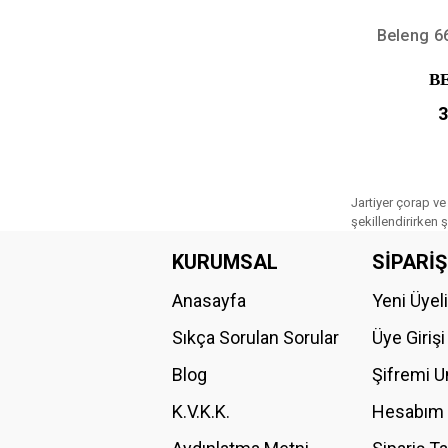
Beleng 66
B
3
Jartiyer çorap ve 
şekillendirirken ş
KURUMSAL
SİPARİŞ
Anasayfa
Yeni Üyel
Sıkça Sorulan Sorular
Üye Girişi
Blog
Şifremi 
K.V.K.K.
Hesabım