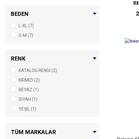
B
2
BEDEN
L-XL (7)
S-M (7)
RENK
KATALOG RENGİ (2)
KIRMIZI (2)
BEYAZ (1)
SİYAH (1)
YEŞİL (1)
TÜM MARKALAR