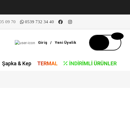
05 09 70
0539 732 34 40
Giriş
/
Yeni Üyelik
Şapka & Kep
TERMAL
İNDIRIMLI ÜRÜNLER