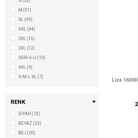
S (52)
M (51)
XL (49)
XXL (44)
3XL (15)
2XL (12)
SERİ-6-LI (10)
4XL (9)
S-M-L-XL (7)
Liza 16000
6/XXL (6)
7/3XL (6)
RENK
2
2XL3XL4XL (4)
SİYAH (72)
L-XL (4)
BEYAZ (23)
S-M (4)
BEJ (20)
4/L (3)