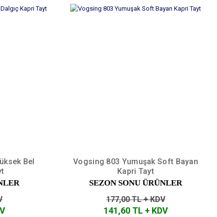
üksek Bel
Vogsing 803 Yumuşak Soft Bayan
yt
Kapri Tayt
NLER
SEZON SONU ÜRÜNLER
V
177,00 TL + KDV
DV
141,60 TL + KDV