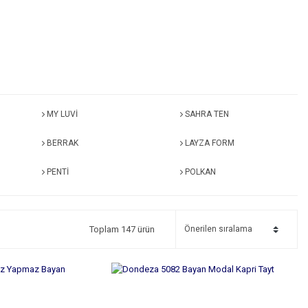
MY LUVİ
SAHRA TEN
BERRAK
LAYZA FORM
PENTİ
POLKAN
Toplam 147 ürün