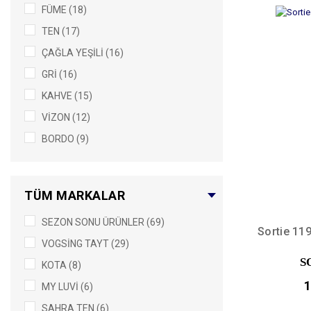
FÜME (18)
5/XL (3)
TEN (17)
3XL4XL5XL (2)
ÇAĞLA YEŞİLİ (16)
5XL (2)
GRİ (16)
M-L-XL (2)
KAHVE (15)
2 (1)
VİZON (12)
3 (1)
BORDO (9)
3/M (1)
LACİVERT (7)
3XL-4XL (1)
GÜL KURUSU (6)
8/4XL (1)
TÜM MARKALAR
KARISIKRENK (4)
M/L (1)
SEZON SONU ÜRÜNLER (69)
PETROL (3)
S/M (1)
Sortie 11
VOGSİNG TAYT (29)
MİNT (2)
S
KOTA (8)
MÜRDÜM (2)
1
MY LUVİ (6)
SİYAH(500) (2)
SAHRA TEN (6)