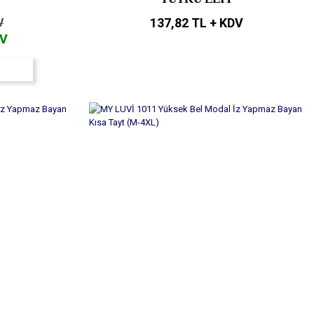
137,82 TL + KDV
V
DV