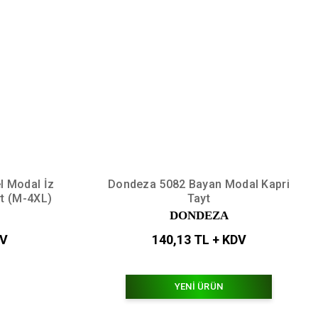
l Modal İz
Dondeza 5082 Bayan Modal Kapri
t (M-4XL)
Tayt
DONDEZA
DV
140,13 TL + KDV
YENİ ÜRÜN