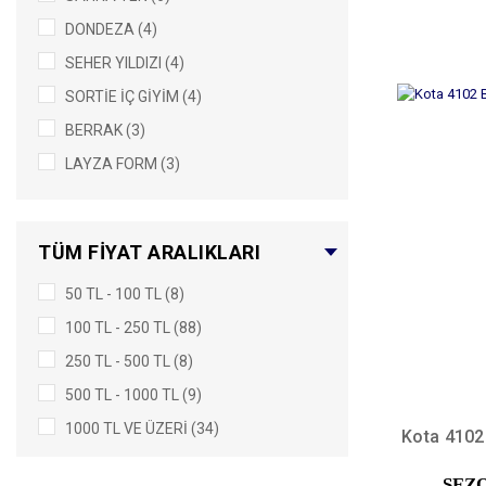
TABA (2)
DONDEZA (4)
CAMEL (1)
SEHER YILDIZI (4)
FUŞYA (1)
SORTİE İÇ GİYİM (4)
GÜMÜŞ (1)
BERRAK (3)
HAKİ (1)
LAYZA FORM (3)
İNDİGO (1)
TUTKU (3)
LİLA (1)
TUTKU ELIT (3)
MAVİ (1)
TÜM FIYAT ARALIKLARI
MİSSFELİZ (1)
PEMBE (1)
50 TL - 100 TL (8)
PENTİ (1)
TAŞ (1)
100 TL - 250 TL (88)
POLKAN (1)
ZÜMRÜT (1)
250 TL - 500 TL (8)
500 TL - 1000 TL (9)
1000 TL VE ÜZERI (34)
Kota 4102
SEZ