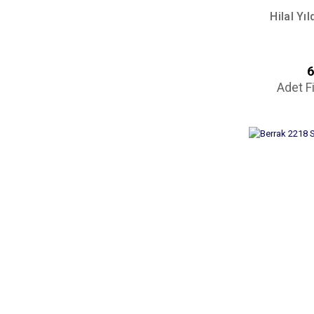
Hilal Yı
6
Adet F