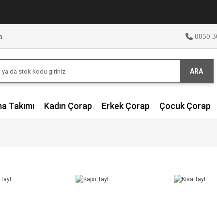
m
0850 3
ARA
ma Takımı
Kadın Çorap
Erkek Çorap
Çocuk Çorap