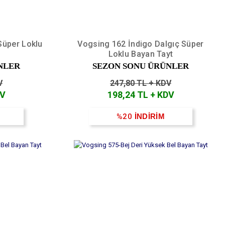
Süper Loklu
Vogsing 162 İndigo Dalgıç Süper
Loklu Bayan Tayt
NLER
SEZON SONU ÜRÜNLER
V
247,80 TL + KDV
DV
198,24 TL + KDV
%20
İNDİRİM