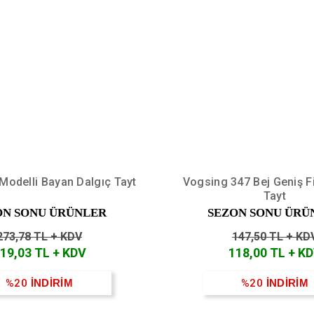
Modelli Bayan Dalgıç Tayt
Vogsing 347 Bej Geniş Fi
Tayt
ON SONU ÜRÜNLER
SEZON SONU ÜRÜ
273,78 TL + KDV
147,50 TL + KD
19,03 TL + KDV
118,00 TL + K
%20
İNDİRİM
%20
İNDİRİM