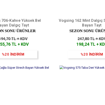
 706-Kahve Yüksek Bel
Vogsing 162 Mint Dalgıç 
ayan Dalgıç Tayt
Bayan Tayt
ON SONU ÜRÜNLER
SEZON SONU ÜRÜ
194,70 TL + KDV
247,80 TL + KD
55,76 TL + KDV
198,24 TL + K
%20
İNDİRİM
%20
İNDİRİM