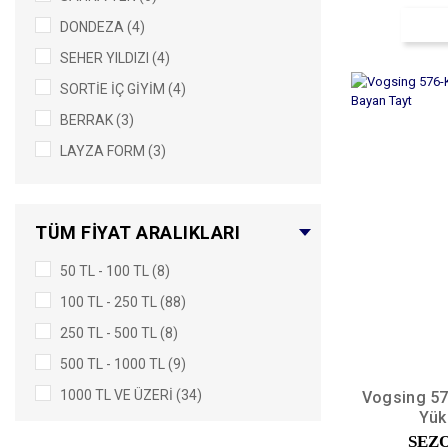
TABA (2)
DONDEZA (4)
CAMEL (1)
SEHER YILDIZI (4)
FUŞYA (1)
SORTİE İÇ GİYİM (4)
GÜMÜŞ (1)
BERRAK (3)
HAKİ (1)
LAYZA FORM (3)
İNDİGO (1)
TUTKU (3)
LİLA (1)
TUTKU ELIT (3)
MAVİ (1)
TÜM FIYAT ARALIKLARI
MİSSFELİZ (1)
PEMBE (1)
50 TL - 100 TL (8)
PENTİ (1)
TAŞ (1)
100 TL - 250 TL (88)
POLKAN (1)
ZÜMRÜT (1)
250 TL - 500 TL (8)
500 TL - 1000 TL (9)
1000 TL VE ÜZERI (34)
Vogsing 57
Yük
SEZ