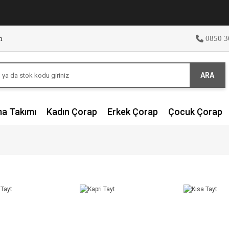
m
0850 3
ARA
ma Takımı
Kadın Çorap
Erkek Çorap
Çocuk Çorap