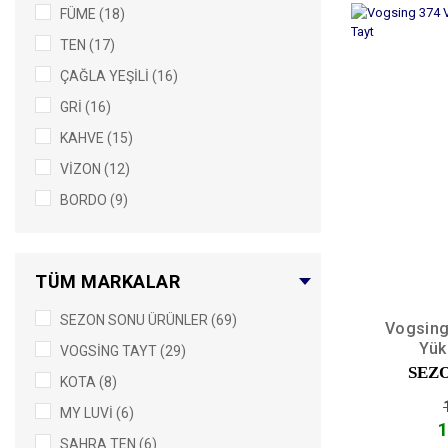
FÜME (18)
5/XL (3)
TEN (17)
3XL4XL5XL (2)
ÇAĞLA YEŞİLİ (16)
5XL (2)
GRİ (16)
M-L-XL (2)
KAHVE (15)
2 (1)
VİZON (12)
3 (1)
BORDO (9)
3/M (1)
LACİVERT (7)
3XL-4XL (1)
GÜL KURUSU (6)
8/4XL (1)
TÜM MARKALAR
KARISIKRENK (4)
M/L (1)
SEZON SONU ÜRÜNLER (69)
PETROL (3)
Vogsing 
S/M (1)
Yük
VOGSİNG TAYT (29)
MİNT (2)
SEZ
KOTA (8)
MÜRDÜM (2)
MY LUVİ (6)
SİYAH(500) (2)
1
SAHRA TEN (6)