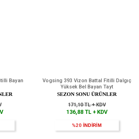
tilli Bayan
Vogsing 393 Vizon Battal Fitilli Dalgıç
Yüksek Bel Bayan Tayt
NLER
SEZON SONU ÜRÜNLER
V
171,10 TL + KDV
DV
136,88 TL + KDV
%20
İNDİRİM