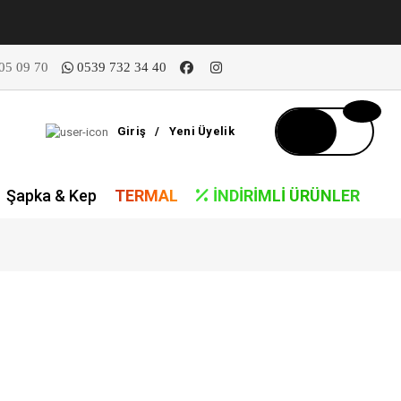
05 09 70
0539 732 34 40
Giriş
/
Yeni Üyelik
Şapka & Kep
TERMAL
İNDIRIMLI ÜRÜNLER