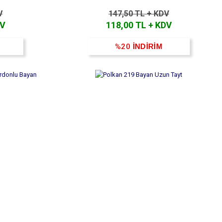
V
147,50 TL + KDV
DV
118,00 TL + KDV
%20
İNDİRİM