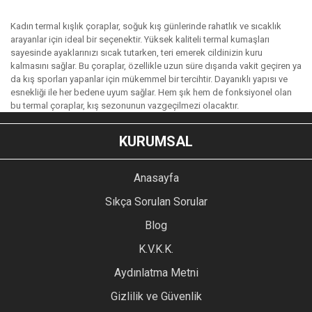
Kadın termal kışlık çoraplar, soğuk kış günlerinde rahatlık ve sıcaklık
arayanlar için ideal bir seçenektir. Yüksek kaliteli termal kumaşları
sayesinde ayaklarınızı sıcak tutarken, teri emerek cildinizin kuru
kalmasını sağlar. Bu çoraplar, özellikle uzun süre dışarıda vakit geçiren ya
da kış sporları yapanlar için mükemmel bir tercihtir. Dayanıklı yapısı ve
esnekliği ile her bedene uyum sağlar. Hem şık hem de fonksiyonel olan
bu termal çoraplar, kış sezonunun vazgeçilmezi olacaktır.
KURUMSAL
Anasayfa
Sıkça Sorulan Sorular
Blog
K.V.K.K.
Aydınlatma Metni
Gizlilik ve Güvenlik