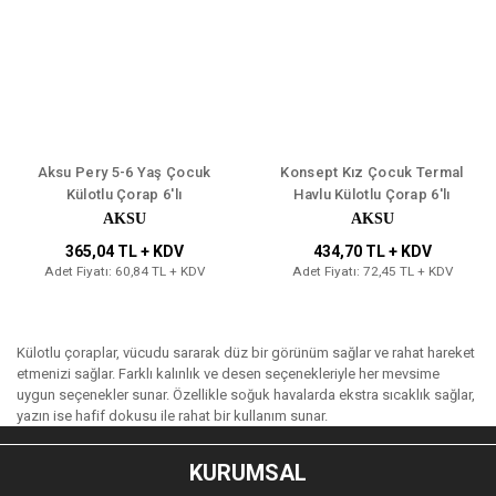
Aksu Pery 5-6 Yaş Çocuk
Konsept Kız Çocuk Termal
Külotlu Çorap 6'lı
Havlu Külotlu Çorap 6'lı
AKSU
AKSU
365,04 TL + KDV
434,70 TL + KDV
Adet Fiyatı: 60,84 TL + KDV
Adet Fiyatı: 72,45 TL + KDV
Külotlu çoraplar, vücudu sararak düz bir görünüm sağlar ve rahat hareket
etmenizi sağlar. Farklı kalınlık ve desen seçenekleriyle her mevsime
uygun seçenekler sunar. Özellikle soğuk havalarda ekstra sıcaklık sağlar,
yazın ise hafif dokusu ile rahat bir kullanım sunar.
KURUMSAL