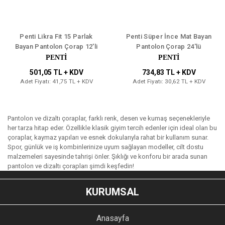
Penti Likra Fit 15 Parlak
Penti Süper İnce Mat Bayan
Bayan Pantolon Çorap 12'li
Pantolon Çorap 24'lü
PENTİ
PENTİ
501,05 TL + KDV
734,83 TL + KDV
Adet Fiyatı: 41,75 TL + KDV
Adet Fiyatı: 30,62 TL + KDV
Pantolon ve dizaltı çoraplar, farklı renk, desen ve kumaş seçenekleriyle
her tarza hitap eder. Özellikle klasik giyim tercih edenler için ideal olan bu
çoraplar, kaymaz yapıları ve esnek dokularıyla rahat bir kullanım sunar.
Spor, günlük ve iş kombinlerinize uyum sağlayan modeller, cilt dostu
malzemeleri sayesinde tahrişi önler. Şıklığı ve konforu bir arada sunan
pantolon ve dizaltı çorapları şimdi keşfedin!
KURUMSAL
Anasayfa