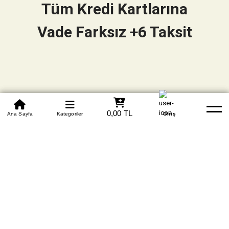
Tüm Kredi Kartlarına
Vade Farksız +6 Taksit
0850 305 09 70
0,00 TL
Beden Tablosu
Ana Sayfa
Kategoriler
Banka Hesapları
Whatsapp
Yardım
Giriş