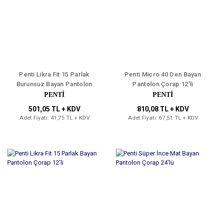
Penti Likra Fit 15 Parlak
Penti Micro 40 Den Bayan
Burunsuz Bayan Pantolon
Pantolon Çorap 12'li
Çorap 12'li
PENTİ
PENTİ
501,05 TL + KDV
810,08 TL + KDV
Adet Fiyatı: 41,75 TL + KDV
Adet Fiyatı: 67,51 TL + KDV