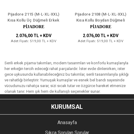
Pijadore 2115 (M-L-XL-XXL)
Pijadore 2108 (M-L-XL-XXL)
Kısa Kollu Üç Düğmeli Erkek
Kısa Kollu Boydan Düğmeli
Pijama Takım 4'lü
Erkek Pijama Takım 4'lü
PİJADORE
PİJADORE
2.076,00 TL + KDV
2.076,00 TL + KDV
Adet Fiyatı: 519,00 TL + KDV
Adet Fiyatı: 519,00 TL + KDV
Serili erkek pijama takımları, modern tasarımları ve konforlu kumaşlarıyla
her erkeğin tercih edeceği rahat parçalardır. İster evde dinlenirken, ister
gece uykusunda kullanabileceğiniz bu takımlar, serili tasarımlarıyla şıklığı
ve rahatlığı birleştirir. Yumuşak kumaşlar ve esnek bel bandı sayesinde
vücudunuzu rahatça sarar, sizi sıcak tutar ve özgürce hareket etmenize
olanak tanır. Hem şık hem de kullanışlı seçenekler sunar.
KURUMSAL
Anasayfa
Sıkça Sorulan Sorular