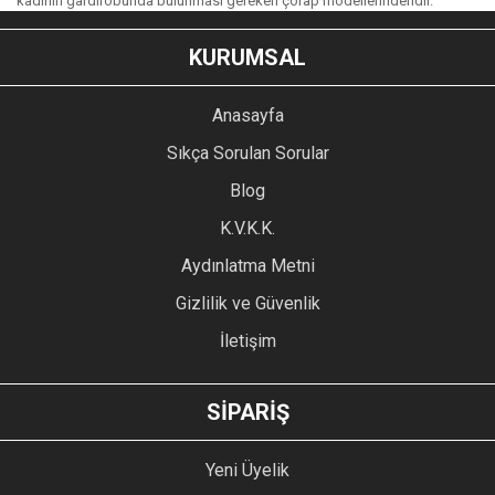
kadının gardırobunda bulunması gereken çorap modellerindendir.
KURUMSAL
Anasayfa
Sıkça Sorulan Sorular
Blog
K.V.K.K.
Aydınlatma Metni
Gizlilik ve Güvenlik
İletişim
SİPARİŞ
Yeni Üyelik