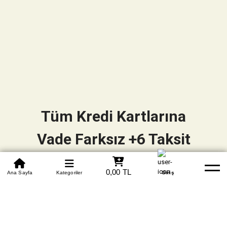
Tüm Kredi Kartlarına
Vade Farksız +6 Taksit
0850 305 09 70
0,00 TL
Beden Tablosu
Ana Sayfa
Kategoriler
Banka Hesapları
Whatsapp
Yardım
Giriş