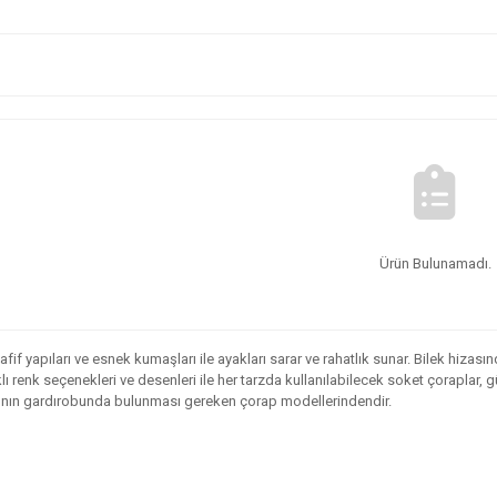
Ürün Bulunamadı.
afif yapıları ve esnek kumaşları ile ayakları sarar ve rahatlık sunar. Bilek hizas
klı renk seçenekleri ve desenleri ile her tarzda kullanılabilecek soket çoraplar, 
ının gardırobunda bulunması gereken çorap modellerindendir.