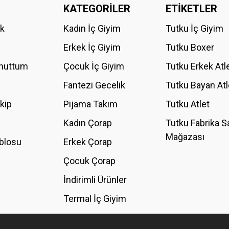
KATEGORİLER
ETİKETLER
ik
Kadın İç Giyim
Tutku İç Giyim
Erkek İç Giyim
Tutku Boxer
Unuttum
Çocuk İç Giyim
Tutku Erkek Atl
Fantezi Gecelik
Tutku Bayan Atl
akip
Pijama Takım
Tutku Atlet
Kadın Çorap
Tutku Fabrika S
Mağazası
blosu
Erkek Çorap
Çocuk Çorap
İndirimli Ürünler
Termal İç Giyim