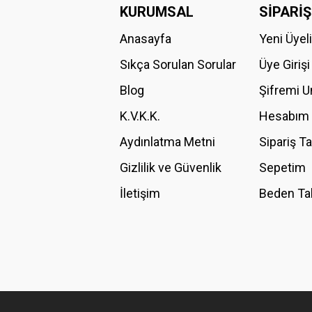
KURUMSAL
SİPARİŞ
STARAY (1)
Anasayfa
Yeni Üyel
TORİA (1)
Sıkça Sorulan Sorular
Üye Girişi
Blog
Şifremi 
K.V.K.K.
Hesabım
Aydınlatma Metni
Sipariş T
Gizlilik ve Güvenlik
Sepetim
İletişim
Beden Ta