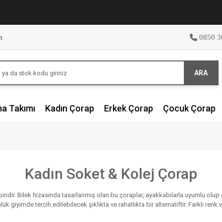
m
0850 3
ARA
ma Takımı
Kadın Çorap
Erkek Çorap
Çocuk Çorap
Kadın Soket & Kolej Çorap
biridir. Bilek hizasında tasarlanmış olan bu çoraplar, ayakkabılarla uyumlu olu
iyimde tercih edilebilecek şıklıkta ve rahatlıkta bir alternatiftir. Farklı renk v