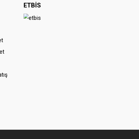
ETBİS
et
et
atış