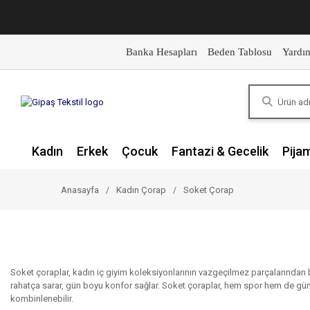
Banka Hesapları
Beden Tablosu
Yardı
Kadın
Erkek
Çocuk
Fantazi & Gecelik
Pija
Anasayfa
Kadın Çorap
Soket Çorap
Soket çoraplar, kadın iç giyim koleksiyonlarının vazgeçilmez parçalarından 
rahatça sarar, gün boyu konfor sağlar. Soket çoraplar, hem spor hem de günlük g
kombinlenebilir.