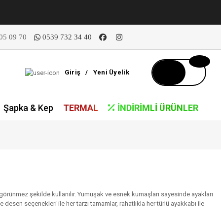
05 09 70
0539 732 34 40
Giriş
/
Yeni Üyelik
Şapka & Kep
TERMAL
İNDIRIMLI ÜRÜNLER
p görünmez şekilde kullanılır. Yumuşak ve esnek kumaşları sayesinde ayakları
e desen seçenekleri ile her tarzı tamamlar, rahatlıkla her türlü ayakkabı ile