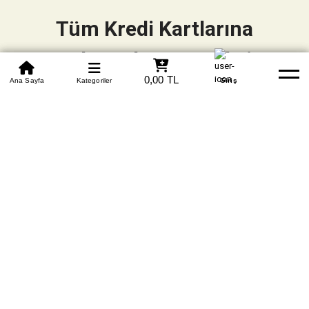
Tüm Kredi Kartlarına
Vade Farksız +6 Taksit
0850 305 09 70
0,00 TL
Beden Tablosu
Ana Sayfa
Kategoriler
Banka Hesapları
Whatsapp
Yardım
Giriş