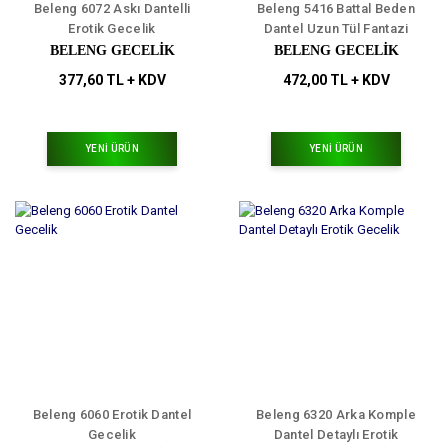
Beleng 6072 Askı Dantelli
Beleng 5416 Battal Beden
Erotik Gecelik
Dantel Uzun Tül Fantazi
Gecelik
BELENG GECELİK
BELENG GECELİK
377,60 TL + KDV
472,00 TL + KDV
YENİ ÜRÜN
YENİ ÜRÜN
Beleng 6060 Erotik Dantel
Beleng 6320 Arka Komple
Gecelik
Dantel Detaylı Erotik