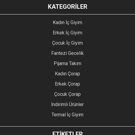
KATEGORİLER
Kadın İç Giyim
Erkek İç Giyim
Çocuk İç Giyim
Fantezi Gecelik
Pijama Takım
Kadın Çorap
Erkek Çorap
Çocuk Çorap
İndirimli Ürünler
Termal İç Giyim
ETİKETLER