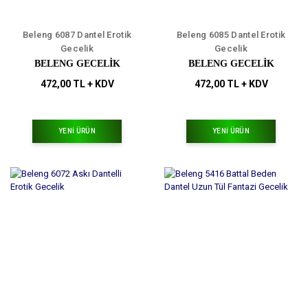
Beleng 6087 Dantel Erotik
Beleng 6085 Dantel Erotik
Gecelik
Gecelik
BELENG GECELİK
BELENG GECELİK
472,00 TL + KDV
472,00 TL + KDV
YENİ ÜRÜN
YENİ ÜRÜN