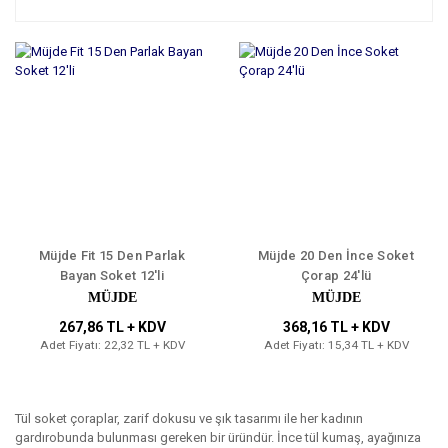
Müjde Fit 15 Den Parlak
Müjde 20 Den İnce Soket
Bayan Soket 12'li
Çorap 24'lü
MÜJDE
MÜJDE
267,86 TL + KDV
368,16 TL + KDV
Adet Fiyatı: 22,32 TL + KDV
Adet Fiyatı: 15,34 TL + KDV
Tül soket çoraplar, zarif dokusu ve şık tasarımı ile her kadının
gardırobunda bulunması gereken bir üründür. İnce tül kumaş, ayağınıza