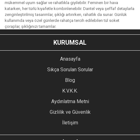
mükemmel uyum sağlar ve rahatlıkla giyilebilir. Feminen bir hava
katarken, her türlü kıyafetle kombinlenebilir. Dantel veya şeffaf detaylarla
zenginleştirilmiş tasarımlar, şıklığı artırırken, rahatlık da sunar. Günlük
kullanımda veya özel günlerde rahatça tercih edilebilen tül soket
çoraplar, şıklığınızı tamamlar.
KURUMSAL
Anasayfa
Sıkça Sorulan Sorular
Blog
K.V.K.K.
Aydınlatma Metni
Gizlilik ve Güvenlik
İletişim