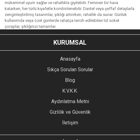
mükemmel uyum sağlar ve rahatlıkla giyilebilir. Feminen bir hava
katarken, her türlü kıyafetle kombinlenebilir. Dantel veya şeffaf detaylarla
zenginleştirilmiş tasarımlar, şıklığı artırırken, rahatlık da sunar. Günlük
kullanımda veya özel günlerde rahatça tercih edilebilen tül soket
çoraplar, şıklığınızı tamamlar.
KURUMSAL
Anasayfa
Sıkça Sorulan Sorular
Blog
K.V.K.K.
Aydınlatma Metni
Gizlilik ve Güvenlik
İletişim