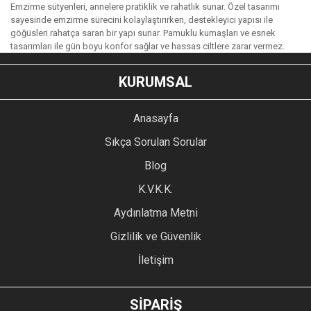
Emzirme sütyenleri, annelere pratiklik ve rahatlık sunar. Özel tasarımı
sayesinde emzirme sürecini kolaylaştırırken, destekleyici yapısı ile
göğüsleri rahatça saran bir yapı sunar. Pamuklu kumaşları ve esnek
tasarımları ile gün boyu konfor sağlar ve hassas ciltlere zarar vermez.
KURUMSAL
Anasayfa
Sıkça Sorulan Sorular
Blog
K.V.K.K.
Aydınlatma Metni
Gizlilik ve Güvenlik
İletişim
SİPARİŞ