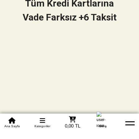
Tüm Kredi Kartlarına
Vade Farksız +6 Taksit
0850 305 09 70
0,00 TL
Beden Tablosu
Ana Sayfa
Kategoriler
Banka Hesapları
Whatsapp
Yardım
Giriş