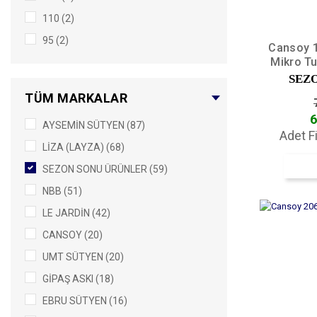
110 (2)
MOCHA (1)
95 (2)
PETROL (1)
Cansoy 1
Mikro Tu
65 (1)
B
SEZ
L (1)
TÜM MARKALAR
S (1)
6
AYSEMİN SÜTYEN (87)
Adet F
LIZA (LAYZA) (68)
SEZON SONU ÜRÜNLER (59)
NBB (51)
LE JARDIN (42)
CANSOY (20)
UMT SÜTYEN (20)
GİPAŞ ASKI (18)
EBRU SÜTYEN (16)