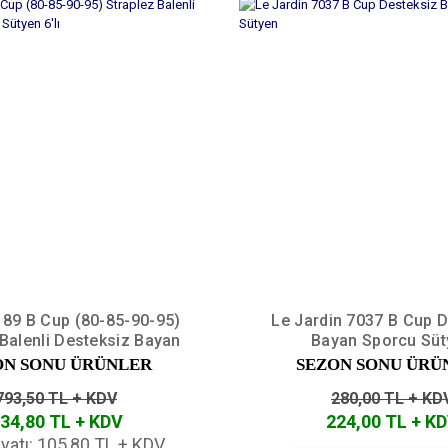
89 B Cup (80-85-90-95)
Le Jardin 7037 B Cup 
 Balenli Desteksiz Bayan
Bayan Sporcu Süt
Sütyen 6'lı
ON SONU ÜRÜNLER
SEZON SONU ÜRÜ
793,50 TL + KDV
280,00 TL + KD
34,80 TL + KDV
224,00 TL + K
iyatı: 105,80 TL + KDV