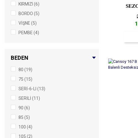
KIRMIZI (6)
SEZ
BORDO (5)
1
VİŞNE (5)
PEMBE (4)
LACİVERT (3)
MÜRDÜM (3)
BEDEN
TEREYAĞ (2)
80 (19)
ANTRASİT (1)
75 (15)
BEBEK MAVİ (1)
SERİ-6-LI (13)
BRONZSİMLİ (1)
SERİLİ (11)
CAPPICINO (1)
90 (6)
F.YEŞİLİ (1)
85 (5)
GÜL KURUSU (1)
100 (4)
KİREMİT (1)
105 (2)
MİNT (1)