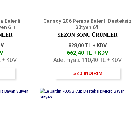
a Balenli
Cansoy 206 Pembe Balenli Desteksiz
en 6'lı
Sütyen 6'lı
NLER
SEZON SONU ÜRÜNLER
DV
828,00 TL + KDV
DV
662,40 TL + KDV
L + KDV
Adet Fiyatı: 110,40 TL + KDV
%20
İNDİRİM