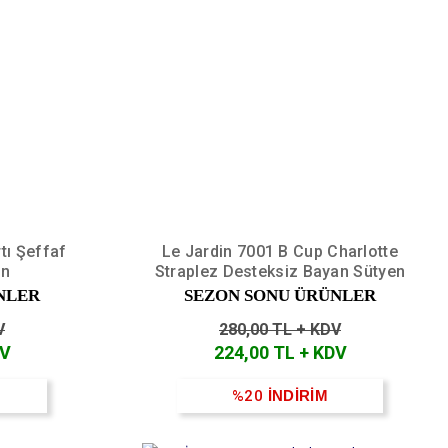
tı Şeffaf
Le Jardin 7001 B Cup Charlotte
en
Straplez Desteksiz Bayan Sütyen
NLER
SEZON SONU ÜRÜNLER
V
280,00 TL + KDV
DV
224,00 TL + KDV
%20
İNDİRİM