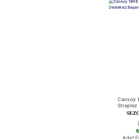
Cansoy 1
Straplez
SEZ
6
Adet F