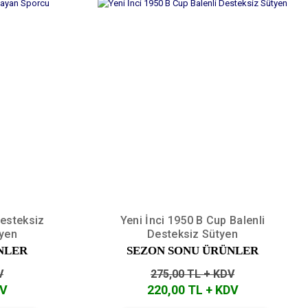
Desteksiz
Yeni İnci 1950 B Cup Balenli
yen
Desteksiz Sütyen
NLER
SEZON SONU ÜRÜNLER
V
275,00 TL + KDV
DV
220,00 TL + KDV