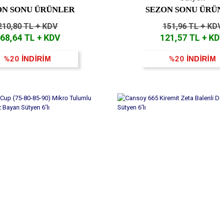
ON SONU ÜRÜNLER
SEZON SONU ÜRÜ
210,80 TL + KDV
151,96 TL + KD
68,64 TL + KDV
121,57 TL + K
%20
İNDİRİM
%20
İNDİRİM