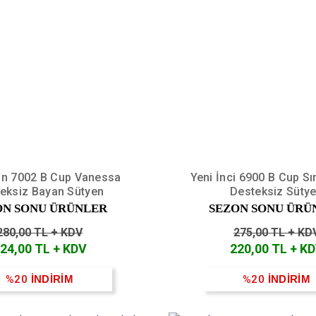
in 7002 B Cup Vanessa
Yeni İnci 6900 B Cup Sır
eksiz Bayan Sütyen
Desteksiz Süty
ON SONU ÜRÜNLER
SEZON SONU ÜRÜ
280,00 TL + KDV
275,00 TL + KD
24,00 TL + KDV
220,00 TL + K
%20
İNDİRİM
%20
İNDİRİM