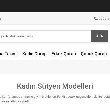
m
0850 3
ARA
ma Takımı
Kadın Çorap
Erkek Çorap
Çocuk Çorap
Kadın Sütyen Modelleri
ı ve konforunuzu artıran iç giyim ürünleridir. Farklı destek seçenekleri, dantel 
yle rahatlığı keşfedin.