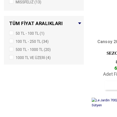
MİSSFELİZ (13)
FK SÜTYEN (10)
BELENG (9)
TÜM FIYAT ARALIKLARI
BÜŞRA (6)
50 TL - 100 TL (1)
BERRAK (3)
Cansoy 20
100 TL - 250 TL (34)
ACEMOĞLU SÜTYEN (2)
500 TL - 1000 TL (20)
TUTKU (1)
SEZ
1000 TL VE ÜZERI (4)
6
Adet F