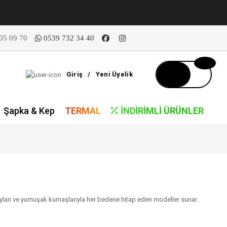
05 09 70
0539 732 34 40
Giriş
/
Yeni Üyelik
Şapka & Kep
TERMAL
İNDIRIMLI ÜRÜNLER
detayları ve yumuşak kumaşlarıyla her bedene hitap eden modeller sunar.