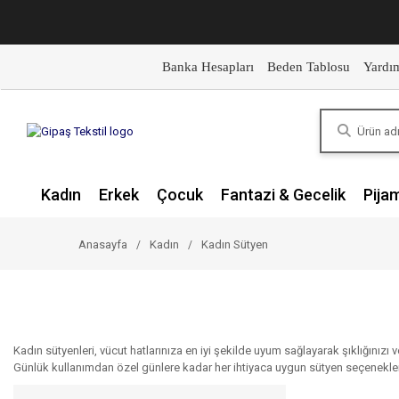
Banka Hesapları
Beden Tablosu
Yardı
Kadın
Erkek
Çocuk
Fantazi & Gecelik
Pija
Anasayfa
Kadın
Kadın Sütyen
Kadın sütyenleri, vücut hatlarınıza en iyi şekilde uyum sağlayarak şıklığınız
Günlük kullanımdan özel günlere kadar her ihtiyaca uygun sütyen seçenekleri