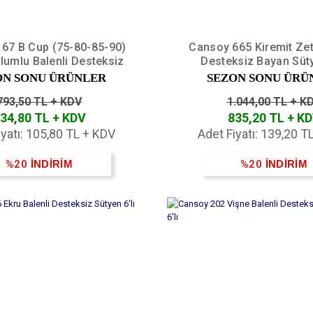
67 B Cup (75-80-85-90)
Cansoy 665 Kiremit Zet
lumlu Balenli Desteksiz
Desteksiz Bayan Süty
ayan Sütyen 6'lı
ON SONU ÜRÜNLER
SEZON SONU ÜRÜ
793,50 TL + KDV
1.044,00 TL + K
34,80 TL + KDV
835,20 TL + K
iyatı: 105,80 TL + KDV
Adet Fiyatı: 139,20 T
%20
İNDİRİM
%20
İNDİRİM