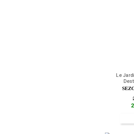
Le Jard
Dest
SEZ
2