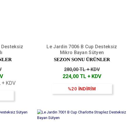
 Desteksiz
Le Jardin 7006 B Cup Desteksiz
lı
Mikro Bayan Sütyen
NLER
SEZON SONU ÜRÜNLER
V
280,00 TL + KDV
DV
224,00 TL + KDV
L + KDV
%20
İNDİRİM