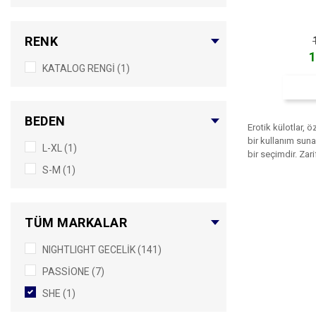
RENK
1
KATALOG RENGİ (1)
BEDEN
Erotik külotlar, 
bir kullanım suna
L-XL (1)
bir seçimdir. Zari
S-M (1)
TÜM MARKALAR
NIGHTLIGHT GECELİK (141)
PASSİONE (7)
SHE (1)