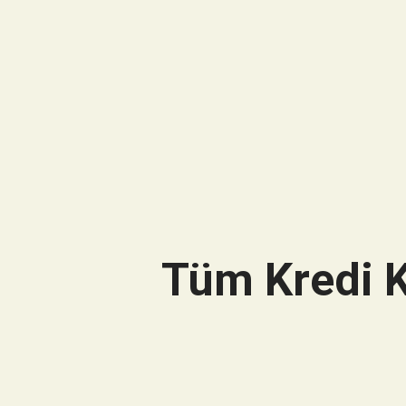
Tüm Kredi K