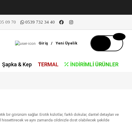
05 09 70
0539 732 34 40
Giriş
/
Yeni Üyelik
Şapka & Kep
TERMAL
İNDIRIMLI ÜRÜNLER
tik bir görünüm sağlar. Erotik külotlar, farklı dokular, dantel detayları ve
i özel hissettirecek ve aynı zamanda cildinizle dost olabilecek şekilde