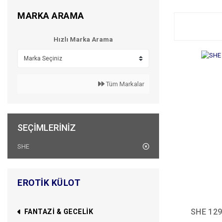
MARKA ARAMA
Hızlı Marka Arama
Tüm Markalar
SEÇIMLERINIZ
SHE
EROTIK KÜLOT
SHE 129
FANTAZI & GECELIK