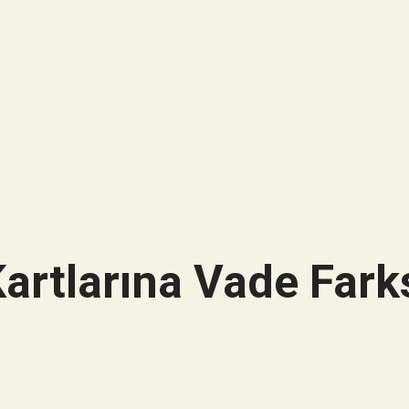
artlarına Vade Farks