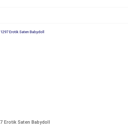
7 Erotik Saten Babydoll