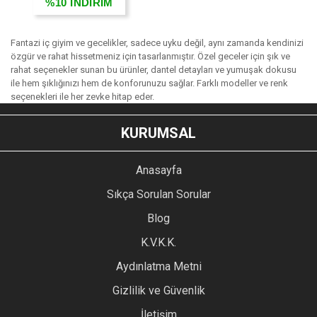
%10
İNDİRİM
Fantazi iç giyim ve gecelikler, sadece uyku değil, aynı zamanda kendinizi
özgür ve rahat hissetmeniz için tasarlanmıştır. Özel geceler için şık ve
rahat seçenekler sunan bu ürünler, dantel detayları ve yumuşak dokusu
ile hem şıklığınızı hem de konforunuzu sağlar. Farklı modeller ve renk
seçenekleri ile her zevke hitap eder.
KURUMSAL
Anasayfa
Sıkça Sorulan Sorular
Blog
K.V.K.K.
Aydınlatma Metni
Gizlilik ve Güvenlik
İletişim