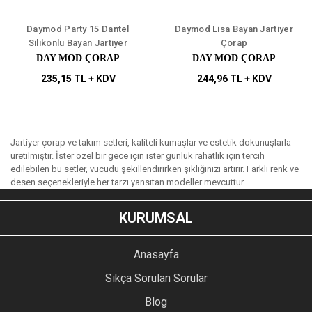
Daymod Party 15 Dantel
Daymod Lisa Bayan Jartiyer
Silikonlu Bayan Jartiyer
Çorap
Çorap
DAY MOD ÇORAP
DAY MOD ÇORAP
235,15 TL + KDV
244,96 TL + KDV
Jartiyer çorap ve takım setleri, kaliteli kumaşlar ve estetik dokunuşlarla
üretilmiştir. İster özel bir gece için ister günlük rahatlık için tercih
edilebilen bu setler, vücudu şekillendirirken şıklığınızı artırır. Farklı renk ve
desen seçenekleriyle her tarzı yansıtan modeller mevcuttur.
KURUMSAL
Anasayfa
Sıkça Sorulan Sorular
Blog