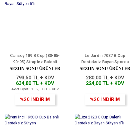
Cansoy 189 B Cup (80-85-
Le Jardin 7037 B Cup
90-95) Straplez Balenli
Desteksiz Bayan Sporcu
Desteksiz Bayan Sütyen 6'lı
Sütyen
SEZON SONU ÜRÜNLER
SEZON SONU ÜRÜNLER
793,50 TL + KDV
280,00 TL + KDV
634,80 TL + KDV
224,00 TL + KDV
Adet Fiyatı: 105,80 TL + KDV
%20
İNDİRİM
%20
İNDİRİM