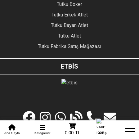
Tutku Boxer
Tutku Erkek Atlet
Tutku Bayan Atlet
Tutku Atlet
Tutku Fabrika Satış Mağazası
ETBİS
0850 305 09 70
0,00 TL
Beden Tablosu
Ana Sayfa
Kategoriler
Banka Hesapları
Whatsapp
Yardım
Giriş