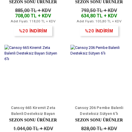
Desteksiz Bayan Sütyen 6'lı
SEZON SONU ÜRÜNLER
SEZON SONU ÜRÜNLER
885,00 TL + KDV
793,50 TL + KDV
708,00 TL + KDV
634,80 TL + KDV
Adet Fiyatı: 118,00 TL + KDV
Adet Fiyatı: 105,80 TL + KDV
%20
İNDİRİM
%20
İNDİRİM
Cansoy 665 Kiremit Zeta
Cansoy 206 Pembe Balenli
Balenli Desteksiz Bayan
Desteksiz Sütyen 6'lı
Sütyen 6'lı
SEZON SONU ÜRÜNLER
SEZON SONU ÜRÜNLER
1.044,00 TL + KDV
828,00 TL + KDV