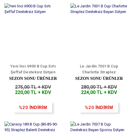
Yeni İnci 6900 B Cup Sırtı
Le Jardin 7001 B Cup
Şeffaf Desteksiz Sütyen
Charlotte Straplez
Desteksiz Bayan Sütyen
SEZON SONU ÜRÜNLER
SEZON SONU ÜRÜNLER
275,00 TL + KDV
280,00 TL + KDV
220,00 TL + KDV
224,00 TL + KDV
%20
İNDİRİM
%20
İNDİRİM