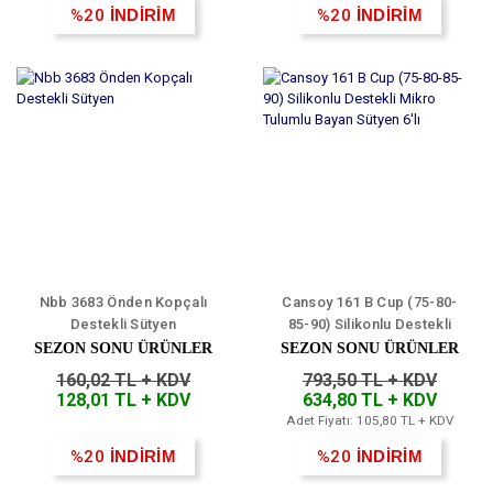
%20
İNDİRİM
%20
İNDİRİM
Nbb 3683 Önden Kopçalı
Cansoy 161 B Cup (75-80-
Destekli Sütyen
85-90) Silikonlu Destekli
Mikro Tulumlu Bayan Sütyen
SEZON SONU ÜRÜNLER
SEZON SONU ÜRÜNLER
6'lı
160,02 TL + KDV
793,50 TL + KDV
128,01 TL + KDV
634,80 TL + KDV
Adet Fiyatı: 105,80 TL + KDV
%20
İNDİRİM
%20
İNDİRİM