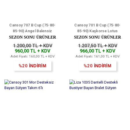
Cansoy 707 B Cup (75-80-
Cansoy 701 B Cup (75-80-
85-90) Angel Balensiz
85-90) Kaşkorse Lotus
Desteksiz Sütyen 6'lı
Balensiz Desteksiz Sütyen
SEZON SONU ÜRÜNLER
SEZON SONU ÜRÜNLER
6'lı
1.200,00 TL + KDV
1.207,50 TL + KDV
960,00 TL + KDV
966,00 TL + KDV
Adet Fiyatı: 160,00 TL + KDV
Adet Fiyatı: 161,00 TL + KDV
%20
İNDİRİM
%20
İNDİRİM