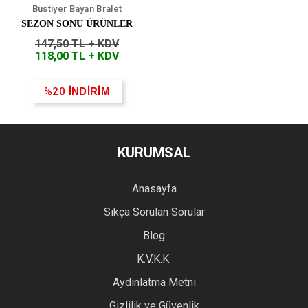
Bustiyer Bayan Bralet
Sütyen
SEZON SONU ÜRÜNLER
147,50 TL + KDV
118,00 TL + KDV
%20
İNDİRİM
KURUMSAL
Anasayfa
Sıkça Sorulan Sorular
Blog
K.V.K.K.
Aydınlatma Metni
Gizlilik ve Güvenlik