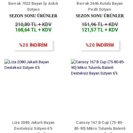
Berrak 7022 Bayan İp Askılı
Berrak 2646 Kutulu Bayan
Sütyen
Pedli Sütyen
SEZON SONU ÜRÜNLER
SEZON SONU ÜRÜNLER
210,80 TL + KDV
151,96 TL + KDV
168,64 TL + KDV
121,57 TL + KDV
%20
İNDİRİM
%20
İNDİRİM
Liza 2080 Jakarlı Bayan
Cansoy 167 B Cup (75-80-
Desteksiz Sütyen 6'lı
85-90) Mikro Tulumlu Balenli