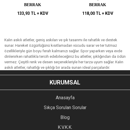
BERRAK
BERRAK
133,93 TL + KDV
118,00 TL + KDV
Kalın askılı atletler, geniş askıları ve şık tasarımı ile rahatlık ve destek
sunar. Hareket özgürlüğünü kısıtlamadan vücudu sarar ve ter tutmaz
özellikleriyle gün boyu ferah kalmanızı sağlar. Spor yaparken veya evde
dinlenirken rahatlıkla tercih edebileceğiniz bu atletler, şıklığından da ödün
vermez. Çeşitli renk ve desen seçenekleriyle her tarza uyum sağlar. Kalın
askılı atletler, rahatlığı ve şıklığı bir arada sunan ideal parçalardır.
KURUMSAL
Anasayfa
Sıkça Sorulan Sorular
Blog
K.V.K.K.