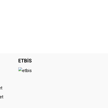
ETBİS
et
et