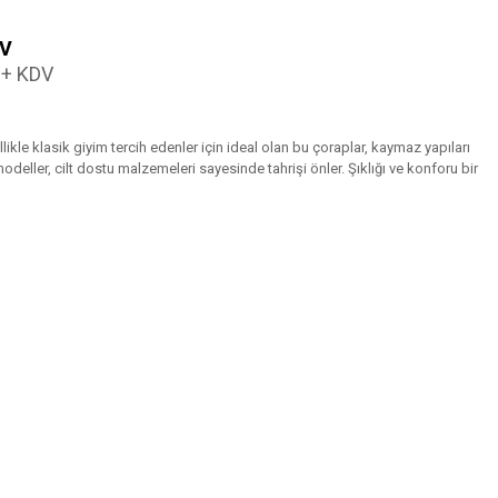
DV
L + KDV
likle klasik giyim tercih edenler için ideal olan bu çoraplar, kaymaz yapıları
deller, cilt dostu malzemeleri sayesinde tahrişi önler. Şıklığı ve konforu bir