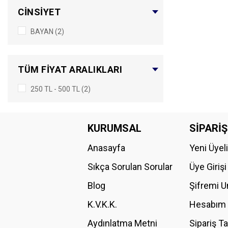
CİNSİYET
BAYAN (2)
TÜM FIYAT ARALIKLARI
250 TL - 500 TL (2)
KURUMSAL
SİPARİŞ
Anasayfa
Yeni Üyel
Sıkça Sorulan Sorular
Üye Girişi
Blog
Şifremi 
K.V.K.K.
Hesabım
Aydınlatma Metni
Sipariş T