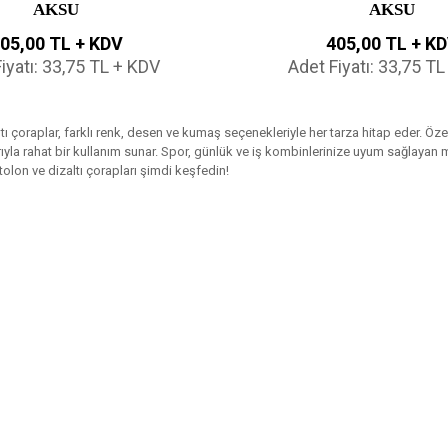
AKSU
AKSU
05,00 TL + KDV
405,00 TL + K
iyatı: 33,75 TL + KDV
Adet Fiyatı: 33,75 T
tı çoraplar, farklı renk, desen ve kumaş seçenekleriyle her tarza hitap eder. Özel
yla rahat bir kullanım sunar. Spor, günlük ve iş kombinlerinize uyum sağlayan mo
olon ve dizaltı çorapları şimdi keşfedin!