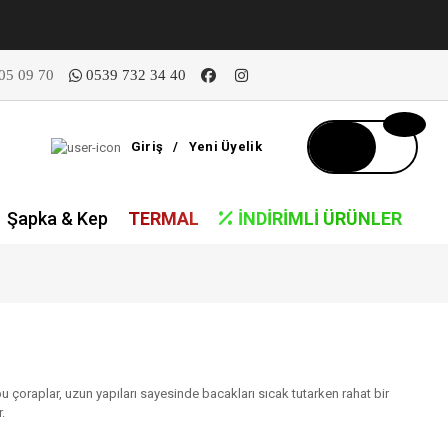
05 09 70
0539 732 34 40
Giriş
/
Yeni Üyelik
Şapka & Kep
TERMAL
İNDIRIMLI ÜRÜNLER
 bu çoraplar, uzun yapıları sayesinde bacakları sıcak tutarken rahat bir
.