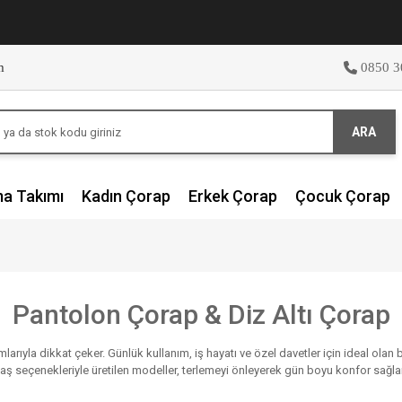
m
0850 3
ARA
ma Takımı
Kadın Çorap
Erkek Çorap
Çocuk Çorap
Pantolon Çorap & Diz Altı Çorap
larıyla dikkat çeker. Günlük kullanım, iş hayatı ve özel davetler için ideal olan
ş seçenekleriyle üretilen modeller, terlemeyi önleyerek gün boyu konfor sağlar