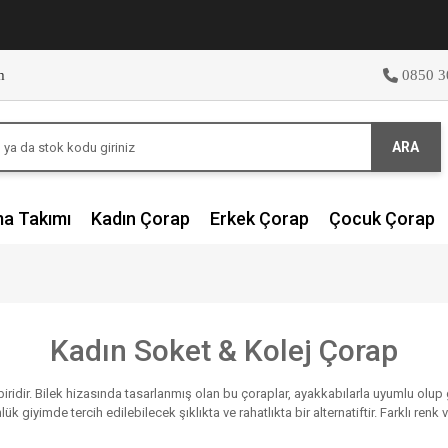
m
0850 3
ARA
ma Takımı
Kadın Çorap
Erkek Çorap
Çocuk Çorap
Kadın Soket & Kolej Çorap
biridir. Bilek hizasında tasarlanmış olan bu çoraplar, ayakkabılarla uyumlu olu
iyimde tercih edilebilecek şıklıkta ve rahatlıkta bir alternatiftir. Farklı renk v