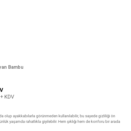
Bayan Bambu
DV
L + KDV
ında olup ayakkabılarla görünmeden kullanılabilir, bu sayede gizliliği ön
günlük yaşamda rahatlıkla giyilebilir. Hem şıklığı hem de konforu bir arada