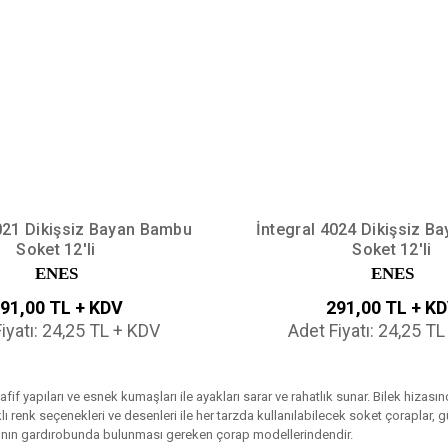
021 Dikişsiz Bayan Bambu
İntegral 4024 Dikişsiz 
Soket 12'li
Soket 12'li
ENES
ENES
91,00 TL + KDV
291,00 TL + K
iyatı: 24,25 TL + KDV
Adet Fiyatı: 24,25 T
afif yapıları ve esnek kumaşları ile ayakları sarar ve rahatlık sunar. Bilek hizas
klı renk seçenekleri ve desenleri ile her tarzda kullanılabilecek soket çoraplar, 
ının gardırobunda bulunması gereken çorap modellerindendir.