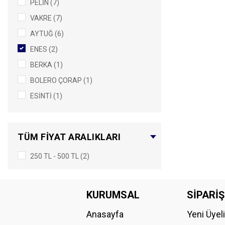
PELİN (7)
VAKRE (7)
AYTUĞ (6)
ENES (2)
BERKA (1)
BOLERO ÇORAP (1)
ESİNTİ (1)
GÜLSA (1)
PUNTO (1)
TÜM FIYAT ARALIKLARI
STARAY (1)
250 TL - 500 TL (2)
TORİA (1)
KURUMSAL
SİPARİŞ
Anasayfa
Yeni Üyel