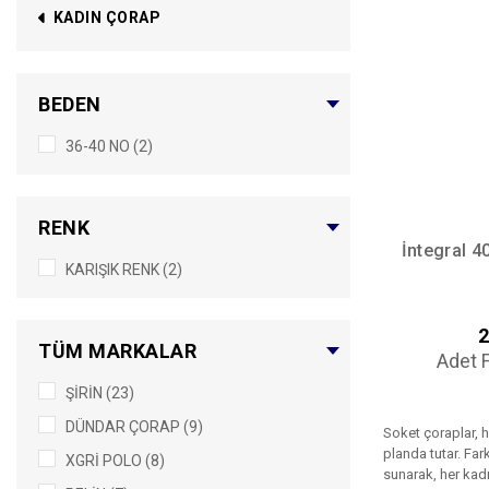
KADIN ÇORAP
BEDEN
36-40 NO (2)
RENK
İntegral 4
KARIŞIK RENK (2)
2
TÜM MARKALAR
Adet F
ŞİRİN (23)
DÜNDAR ÇORAP (9)
Soket çoraplar, h
planda tutar. Far
XGRİ POLO (8)
sunarak, her kad