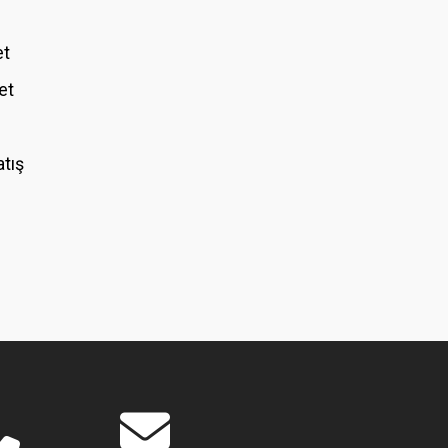
et
et
atış