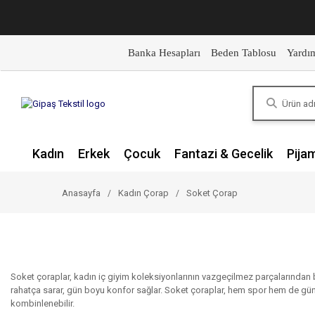
Banka Hesapları
Beden Tablosu
Yardı
Kadın
Erkek
Çocuk
Fantazi & Gecelik
Pija
Anasayfa
Kadın Çorap
Soket Çorap
Soket çoraplar, kadın iç giyim koleksiyonlarının vazgeçilmez parçalarından 
rahatça sarar, gün boyu konfor sağlar. Soket çoraplar, hem spor hem de günlük g
kombinlenebilir.