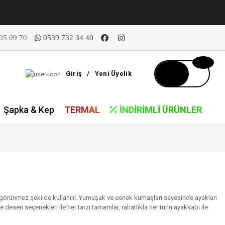
05 09 70
0539 732 34 40
Giriş
/
Yeni Üyelik
Şapka & Kep
TERMAL
İNDIRIMLI ÜRÜNLER
p görünmez şekilde kullanılır. Yumuşak ve esnek kumaşları sayesinde ayakları
e desen seçenekleri ile her tarzı tamamlar, rahatlıkla her türlü ayakkabı ile