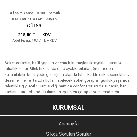
Gülsa Yıkamalı %100 Pamuk
Karikatür Desenli Bayan
Çorap 12'li
GÜLSA
218,00 TL + KDV
Adet Fiyatı: 18,17 TL + KDV
Soket çoraplar, hafif yapıları ve esnek kumaşları ile ayakları sarar ve
rahatlık sunar. Bilek hizasında olup ayakkabılarla görünmeden
kullanılabilir, bu sayede gizliliği ön planda tutar. Farklı renk seçenekleri ve
desenleri ile her tarzda kullanılabilecek soket çoraplar, günlük yaşamda
rahatlıkla giyilebilir. Hem şıklığı hem de konforu bir arada sunarak, her
kadının gardırobunda bulunması gereken çorap modellerindendir.
KURUMSAL
Anasayfa
Sıkça Sorulan Sorular