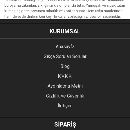
bu pijama takımları, şıklığınızı da ön planda tutar. Yumuşak ve sıcak tutan
kumaşlar, gece boyunca rahatlık ve konfor sunar. Hem uyku saatlerinde
hem de evde dinlenirken keyifle kullanabileceğiniz ideal bir seçenektir.
KURUMSAL
Anasayfa
Sıkça Sorulan Sorular
Blog
K.V.K.K.
Aydınlatma Metni
Gizlilik ve Güvenlik
İletişim
SİPARİŞ