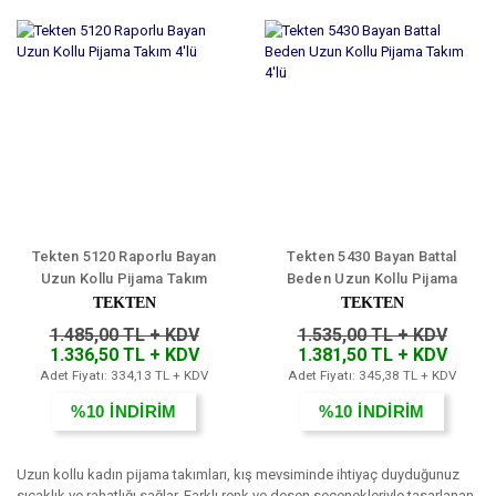
Tekten 5120 Raporlu Bayan
Tekten 5430 Bayan Battal
Uzun Kollu Pijama Takım
Beden Uzun Kollu Pijama
4'lü
Takım 4'lü
TEKTEN
TEKTEN
1.485,00 TL + KDV
1.535,00 TL + KDV
1.336,50 TL + KDV
1.381,50 TL + KDV
Adet Fiyatı: 334,13 TL + KDV
Adet Fiyatı: 345,38 TL + KDV
%10
İNDİRİM
%10
İNDİRİM
Uzun kollu kadın pijama takımları, kış mevsiminde ihtiyaç duyduğunuz
sıcaklık ve rahatlığı sağlar. Farklı renk ve desen seçenekleriyle tasarlanan