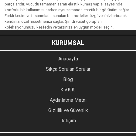
parçalarıdır. Vücudu tamamen saran elastik kumaş yapısı sayesinde
konforlu bir kullanım sunarken aynı zamanda estetik bir görünüm sağlar.
Farklı kesim ve tasarımlarla sunulan bu modeller, özgüveninizi artırarak
kendinizi özel hissetmenizi sağlar. Şimdi vücut çorapları
koleksiyonumuzu keşfedin ve tarzınıza en uygun modeli seçin.
KURUMSAL
Anasayfa
Sıkça Sorulan Sorular
Blog
K.V.K.K.
Aydınlatma Metni
Gizlilik ve Güvenlik
İletişim