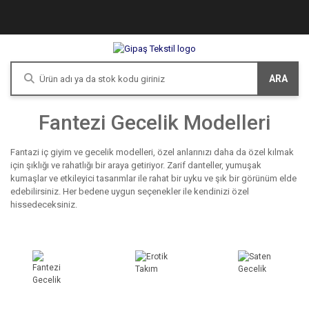
ARA
Fantezi Gecelik Modelleri
Fantazi iç giyim ve gecelik modelleri, özel anlarınızı daha da özel kılmak
için şıklığı ve rahatlığı bir araya getiriyor. Zarif danteller, yumuşak
kumaşlar ve etkileyici tasarımlar ile rahat bir uyku ve şık bir görünüm elde
edebilirsiniz. Her bedene uygun seçenekler ile kendinizi özel
hissedeceksiniz.