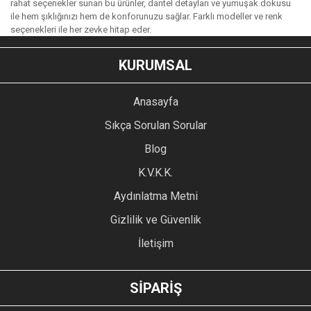
rahat seçenekler sunan bu ürünler, dantel detayları ve yumuşak dokusu
ile hem şıklığınızı hem de konforunuzu sağlar. Farklı modeller ve renk
seçenekleri ile her zevke hitap eder.
KURUMSAL
Anasayfa
Sıkça Sorulan Sorular
Blog
K.V.K.K.
Aydınlatma Metni
Gizlilik ve Güvenlik
İletişim
SİPARİŞ