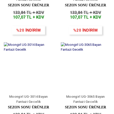
SEZON SONU ÜRÜNLER
SEZON SONU ÜRÜNLER
133,84 TL + KDV
133,84 TL + KDV
107,07 TL + KDV
107,07 TL + KDV
%20
İNDİRİM
%20
İNDİRİM
Moongirl UG-3014 Bayan
Moongirl UG-3065 Bayan
Fantazi Gecelik
Fantazi Gecelik
SEZON SONU ÜRÜNLER
SEZON SONU ÜRÜNLER