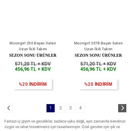
Moongirl 250 Bayan Saten
Moongirl 2078 Bayan Saten
Uzun İkili Takım
Uzun İkili Takım
SEZON SONU ÜRÜNLER
SEZON SONU ÜRÜNLER
571,20 TL + KDV
571,20 TL + KDV
456,96 TL + KDV
456,96 TL + KDV
%20
İNDİRİM
%20
İNDİRİM
1
2
3
4
Fantazi iç giyim ve gecelikler, sadece uyku değil, aynı zamanda kendinizi
özgür ve rahat hissetmeniz için tasarlanmıştır. Özel geceler için şık ve