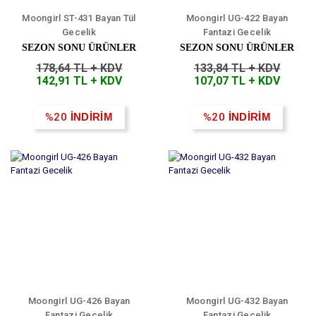
Moongirl ST-431 Bayan Tül
Moongirl UG-422 Bayan
Gecelik
Fantazi Gecelik
SEZON SONU ÜRÜNLER
SEZON SONU ÜRÜNLER
178,64 TL + KDV
133,84 TL + KDV
142,91 TL + KDV
107,07 TL + KDV
%20
İNDİRİM
%20
İNDİRİM
Moongirl UG-426 Bayan
Moongirl UG-432 Bayan
Fantazi Gecelik
Fantazi Gecelik