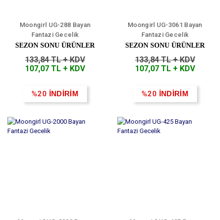
Moongirl UG-288 Bayan
Moongirl UG-3061 Bayan
Fantazi Gecelik
Fantazi Gecelik
SEZON SONU ÜRÜNLER
SEZON SONU ÜRÜNLER
133,84 TL + KDV
133,84 TL + KDV
107,07 TL + KDV
107,07 TL + KDV
%20
İNDİRİM
%20
İNDİRİM