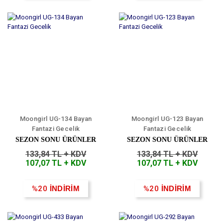
Moongirl UG-134 Bayan
Moongirl UG-123 Bayan
Fantazi Gecelik
Fantazi Gecelik
SEZON SONU ÜRÜNLER
SEZON SONU ÜRÜNLER
133,84 TL + KDV
133,84 TL + KDV
107,07 TL + KDV
107,07 TL + KDV
%20
İNDİRİM
%20
İNDİRİM