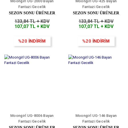
Moongirl UG-2000 Bayan
Moongirl UG-425 Bayan
Fantazi Gecelik
Fantazi Gecelik
SEZON SONU ÜRÜNLER
SEZON SONU ÜRÜNLER
133,84 TL + KDV
133,84 TL + KDV
107,07 TL + KDV
107,07 TL + KDV
%20
İNDİRİM
%20
İNDİRİM
Moongirl UG-8006 Bayan
Moongirl UG-146 Bayan
Fantazi Gecelik
Fantazi Gecelik
SEZON SONU ÜRÜNLER
SEZON SONU ÜRÜNLER