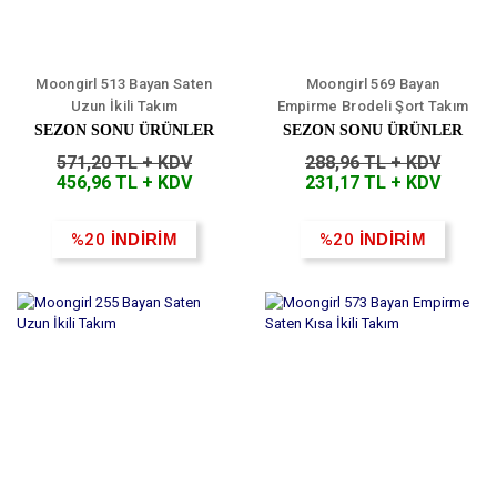
Moongirl 513 Bayan Saten
Moongirl 569 Bayan
Uzun İkili Takım
Empirme Brodeli Şort Takım
SEZON SONU ÜRÜNLER
SEZON SONU ÜRÜNLER
571,20 TL + KDV
288,96 TL + KDV
456,96 TL + KDV
231,17 TL + KDV
%20
İNDİRİM
%20
İNDİRİM