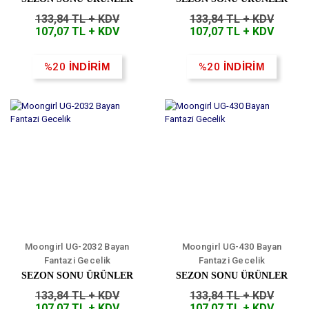
133,84 TL + KDV
133,84 TL + KDV
107,07 TL + KDV
107,07 TL + KDV
%20
İNDİRİM
%20
İNDİRİM
Moongirl UG-2032 Bayan
Moongirl UG-430 Bayan
Fantazi Gecelik
Fantazi Gecelik
SEZON SONU ÜRÜNLER
SEZON SONU ÜRÜNLER
133,84 TL + KDV
133,84 TL + KDV
107,07 TL + KDV
107,07 TL + KDV