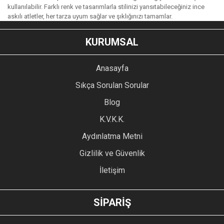
kullanılabilir. Farklı renk ve tasarımlarla stilinizi yansıtabileceğiniz ince
askılı atletler, her tarza uyum sağlar ve şıklığınızı tamamlar.
KURUMSAL
Anasayfa
Sıkça Sorulan Sorular
Blog
K.V.K.K.
Aydınlatma Metni
Gizlilik ve Güvenlik
İletişim
SİPARİŞ