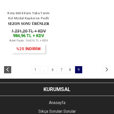
Kota 6654 Kare Yaka Yarım
Kol Modal Kaşkorse Pedli
T-shirt 6'lı
SEZON SONU ÜRÜNLER
1.231,20 TL + KDV
984,96 TL + KDV
Adet Fiyatı: 164,16 TL + KDV
%20
İNDİRİM
1
..
6
7
8
9
KURUMSAL
Anasayfa
Sıkça Sorulan Sorular