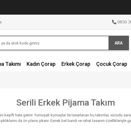
m
0850 3
ARA
ma Takımı
Kadın Çorap
Erkek Çorap
Çocuk Çorap
Serili Erkek Pijama Takım
erini keyifli hale getirir. Yumuşak kumaşlar ile tasarlanan bu takımlar, vücudu sa
 şıklıklarını da ön plana çıkarır. Esnek bel bandı ve rahat tasarım özellikleriyl