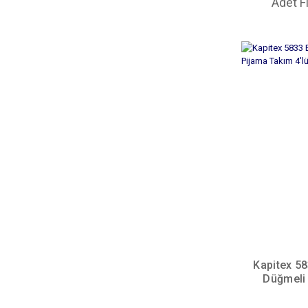
Adet F
Kapitex 5
Düğmeli 