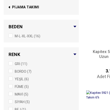
PIJAMA TAKIMI
BEDEN
M-L-XL-XXL (16)
Kapitex 
RENK
Uzun 
GRİ (11)
3.
BORDO (7)
Adet F
YEŞİL (6)
FÜME (5)
MAVİ (5)
SİYAH (5)
BEJ (1)