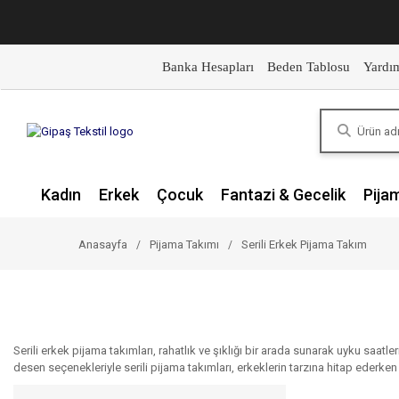
Banka Hesapları
Beden Tablosu
Yardı
Kadın
Erkek
Çocuk
Fantazi & Gecelik
Pija
Anasayfa
Pijama Takımı
Serili Erkek Pijama Takım
Serili erkek pijama takımları, rahatlık ve şıklığı bir arada sunarak uyku saatl
desen seçenekleriyle serili pijama takımları, erkeklerin tarzına hitap ederken