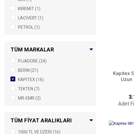
KİREMİT (1)
LACİVERT (1)
PETROL (1)
TÜM MARKALAR
PİJADORE (24)
BERİN (21)
Kapitex 
Uzun 
KAPİTEX (16)
TEKTEN (7)
3.
MR-EMR (2)
Adet F
TÜM FIYAT ARALIKLARI
1000 TL VE ÜZERI (16)