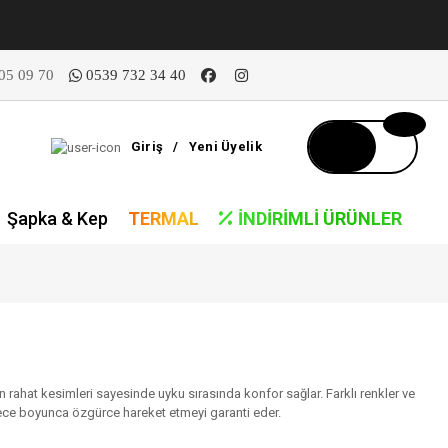
05 09 70
0539 732 34 40
Giriş
/
Yeni Üyelik
Şapka & Kep
TERMAL
İNDIRIMLI ÜRÜNLER
ran rahat kesimleri sayesinde uyku sırasında konfor sağlar. Farklı renkler ve
e gece boyunca özgürce hareket etmeyi garanti eder.