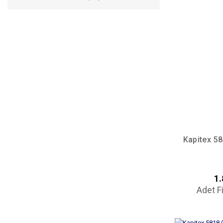
Kapitex 58
1.
Adet F