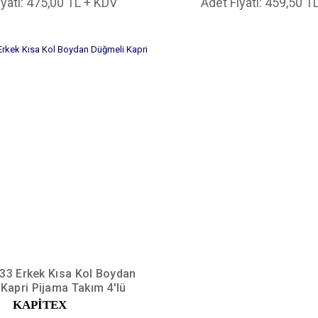
iyatı: 475,00 TL + KDV
Adet Fiyatı: 459,50 T
833 Erkek Kısa Kol Boydan
Kapri Pijama Takım 4'lü
KAPİTEX