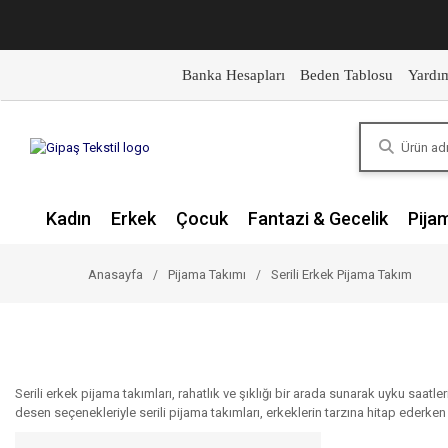
Banka Hesapları
Beden Tablosu
Yardı
Kadın
Erkek
Çocuk
Fantazi & Gecelik
Pija
Anasayfa
Pijama Takımı
Serili Erkek Pijama Takım
Serili erkek pijama takımları, rahatlık ve şıklığı bir arada sunarak uyku saatl
desen seçenekleriyle serili pijama takımları, erkeklerin tarzına hitap ederken