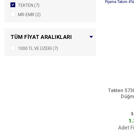
TEKTEN (7)
MR-EMR (2)
TÜM FIYAT ARALIKLARI
1000 TL VE ÜZERI (7)
Tekten 573
Düğme
1
1.
Adet F