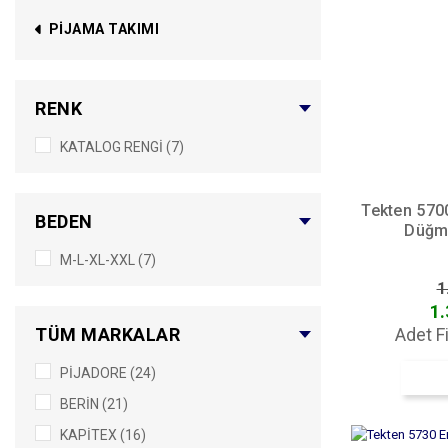
PIJAMA TAKIMI
RENK
KATALOG RENGİ (7)
Tekten 570
BEDEN
Düğme
M-L-XL-XXL (7)
1
1.
Adet F
TÜM MARKALAR
PİJADORE (24)
BERİN (21)
KAPİTEX (16)