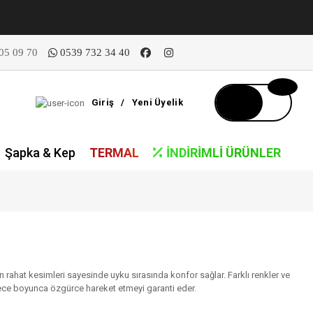
05 09 70
0539 732 34 40
Giriş
/
Yeni Üyelik
Şapka & Kep
TERMAL
İNDIRIMLI ÜRÜNLER
ran rahat kesimleri sayesinde uyku sırasında konfor sağlar. Farklı renkler ve
e gece boyunca özgürce hareket etmeyi garanti eder.