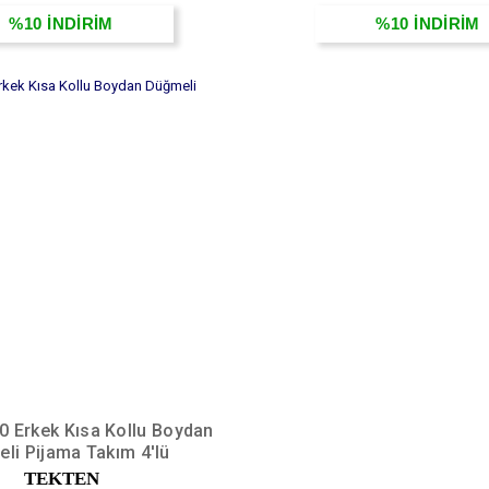
%10
İNDİRİM
%10
İNDİRİM
0 Erkek Kısa Kollu Boydan
li Pijama Takım 4'lü
TEKTEN