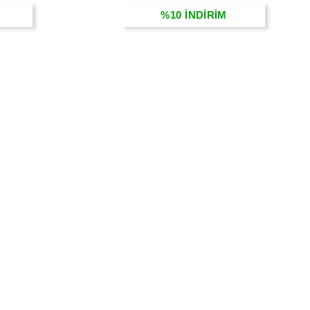
%10
İNDİRİM