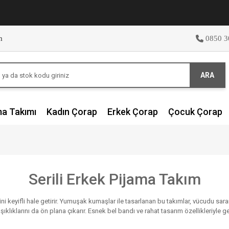
m
0850 3
ARA
ma Takımı
Kadın Çorap
Erkek Çorap
Çocuk Çorap
Serili Erkek Pijama Takım
erini keyifli hale getirir. Yumuşak kumaşlar ile tasarlanan bu takımlar, vücudu sa
 şıklıklarını da ön plana çıkarır. Esnek bel bandı ve rahat tasarım özellikleriyl