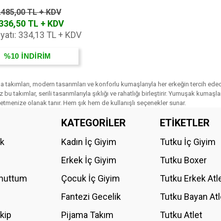
.485,00 TL + KDV
336,50 TL + KDV
iyatı: 334,13 TL + KDV
%10
İNDİRİM
ma takımları, modern tasarımları ve konforlu kumaşlarıyla her erkeğin tercih ede
z bu takımlar, serili tasarımlarıyla şıklığı ve rahatlığı birleştirir. Yumuşak kum
etmenize olanak tanır. Hem şık hem de kullanışlı seçenekler sunar.
KATEGORİLER
ETİKETLER
ik
Kadın İç Giyim
Tutku İç Giyim
Erkek İç Giyim
Tutku Boxer
Unuttum
Çocuk İç Giyim
Tutku Erkek Atl
Fantezi Gecelik
Tutku Bayan Atl
akip
Pijama Takım
Tutku Atlet