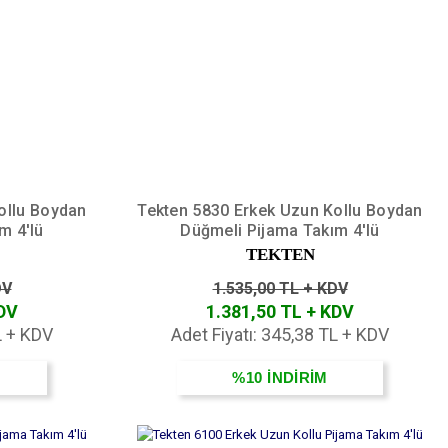
ollu Boydan
Tekten 5830 Erkek Uzun Kollu Boydan
m 4'lü
Düğmeli Pijama Takım 4'lü
TEKTEN
DV
1.535,00 TL + KDV
KDV
1.381,50 TL + KDV
L + KDV
Adet Fiyatı: 345,38 TL + KDV
%10
İNDİRİM