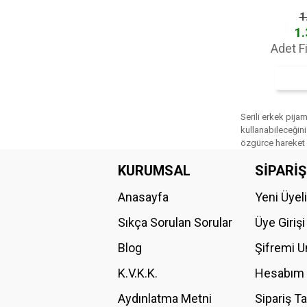
1
1.
Adet F
Serili erkek pija
kullanabileceğini
özgürce hareket 
KURUMSAL
SİPARİŞ
Anasayfa
Yeni Üyel
Sıkça Sorulan Sorular
Üye Girişi
Blog
Şifremi 
K.V.K.K.
Hesabım
Aydınlatma Metni
Sipariş T