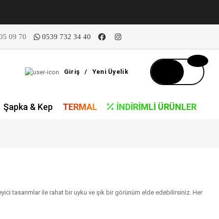
05 09 70
0539 732 34 40
Giriş
/
Yeni Üyelik
Şapka & Kep
TERMAL
İNDIRIMLI ÜRÜNLER
eyici tasarımlar ile rahat bir uyku ve şık bir görünüm elde edebilirsiniz. Her