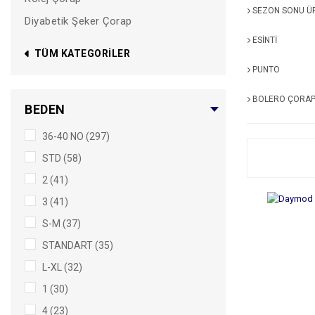
SEZON SONU Ü
Diyabetik Şeker Çorap
ESİNTİ
TÜM KATEGORILER
PUNTO
BOLERO ÇORA
BEDEN
36-40 NO (297)
STD (58)
2 (41)
3 (41)
S-M (37)
STANDART (35)
L-XL (32)
1 (30)
4 (23)