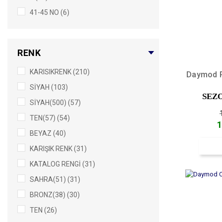
41-45 NO (6)
M-L (5)
5 (3)
RENK
6 (3)
KARISIKRENK (210)
1-2 (2)
Daymod P
SİYAH (103)
2-3 (1)
SEZ
SİYAH(500) (57)
BAYAN BOY (1)
TEN(57) (54)
LXL (1)
1
BEYAZ (40)
S/M (1)
KARIŞIK RENK (31)
SM (1)
KATALOG RENGİ (31)
SAHRA(51) (31)
BRONZ(38) (30)
TEN (26)