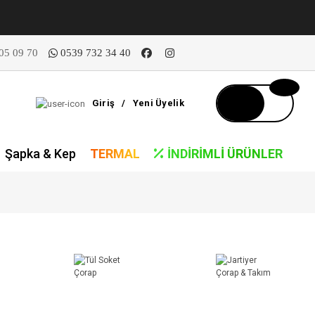
05 09 70
0539 732 34 40
Giriş
/
Yeni Üyelik
Şapka & Kep
TERMAL
İNDIRIMLI ÜRÜNLER