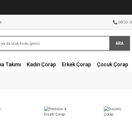
m
0850 3
ARA
ma Takımı
Kadın Çorap
Erkek Çorap
Çocuk Çorap