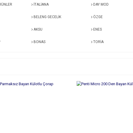
RÜNLER
İTALİANA
DAY MOD
BELENG GECELİK
ÖZGE
AKSU
ENES
P
BONAS
TORİA