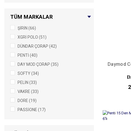
VİZON(86) (25)
DÜZ SİYAH (20)
TÜM MARKALAR
KOYU RENK ASORTİ (16)
ŞİRİN (66)
KIRMIZI (15)
XGRİ POLO (51)
AÇIK RENK ASORTİ (9)
DÜNDAR ÇORAP (42)
SAHRA (9)
PENTİ (40)
FÜME (7)
Daymod Co
DAY MOD ÇORAP (35)
GRİ (7)
SOFTY (34)
DÜZ BEYAZ (6)
D
PELİN (33)
LACİVERT (5)
2
VAKRE (33)
KAHVE(44) (4)
DORE (19)
KIRMIZI(20) (4)
PASSİONE (17)
MÜRDÜM (4)
SEZON SONU ÜRÜNLER (15)
BORDO (3)
İTALİANA (14)
KAHVE (3)