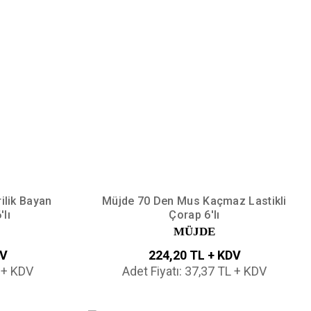
ilik Bayan
Müjde 70 Den Mus Kaçmaz Lastikli
lı
Çorap 6'lı
MÜJDE
DV
224,20 TL + KDV
L + KDV
Adet Fiyatı: 37,37 TL + KDV