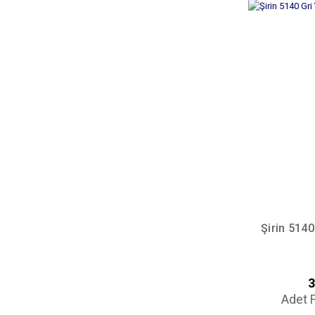
PEMBE(21) (1)
SİYAH ÜZERİ DESENLİ (1)
SİYAH-KIRMIZI (1)
SOĞAN KURUSU(129) (1)
SOMON (1)
YEŞİL (1)
Şirin 5140
3
Adet F