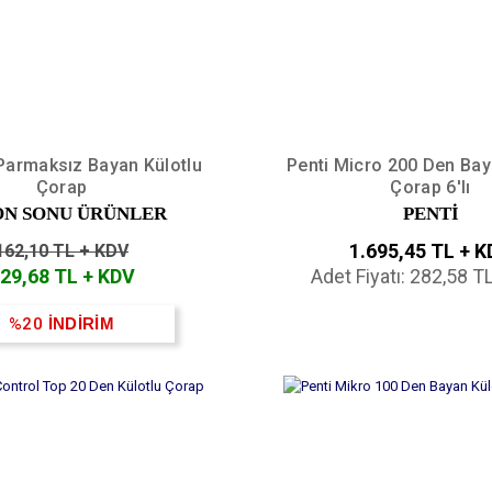
armaksız Bayan Külotlu
Penti Micro 200 Den Bay
Çorap
Çorap 6'lı
ON SONU ÜRÜNLER
PENTİ
1.695,45 TL + 
162,10 TL + KDV
29,68 TL + KDV
Adet Fiyatı: 282,58 T
%20
İNDİRİM