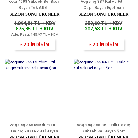
Kota 4098 Yüksek Bel Basılı
Vogsing 387 Kahve Fitilli
Bayan Tek Alt 6'lı
Cepli Bayan Eşofman
SEZON SONU ÜRÜNLER
SEZON SONU ÜRÜNLER
1.094,81 TL + KDV
259,60 TL + KDV
875,85 TL + KDV
207,68 TL + KDV
Adet Fiyatı: 145,97 TL + KDV
%20
İNDİRİM
%20
İNDİRİM
Vogsing 366 Mürdüm Fitilli
Vogsing 366 Bej Fitilli Dalgıç
Dalgıç Yüksek Bel Bayan
Yüksek Bel Bayan Şort
Şort
SEZON SONU ÜRÜNLER
SEZON SONU ÜRÜNLER