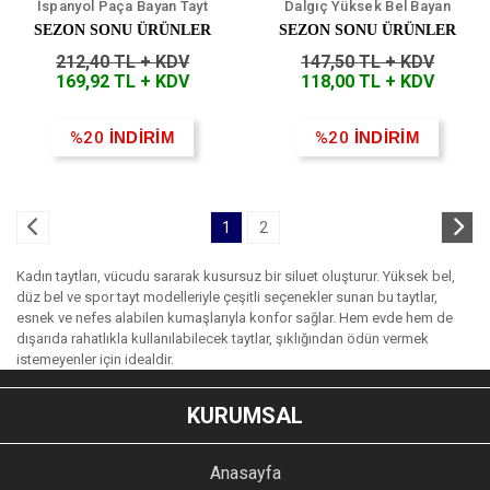
İspanyol Paça Bayan Tayt
Dalgıç Yüksek Bel Bayan
Tayt
SEZON SONU ÜRÜNLER
SEZON SONU ÜRÜNLER
212,40 TL + KDV
147,50 TL + KDV
169,92 TL + KDV
118,00 TL + KDV
%20
İNDİRİM
%20
İNDİRİM
1
2
Kadın taytları, vücudu sararak kusursuz bir siluet oluşturur. Yüksek bel,
düz bel ve spor tayt modelleriyle çeşitli seçenekler sunan bu taytlar,
esnek ve nefes alabilen kumaşlarıyla konfor sağlar. Hem evde hem de
dışarıda rahatlıkla kullanılabilecek taytlar, şıklığından ödün vermek
istemeyenler için idealdir.
KURUMSAL
Anasayfa