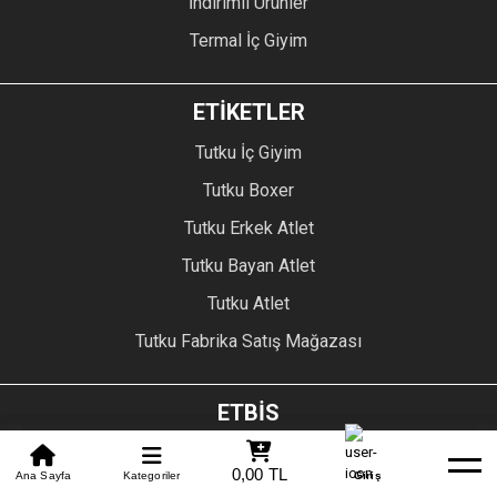
İndirimli Ürünler
Termal İç Giyim
ETİKETLER
Tutku İç Giyim
Tutku Boxer
Tutku Erkek Atlet
Tutku Bayan Atlet
Tutku Atlet
Tutku Fabrika Satış Mağazası
ETBİS
0850 305 09 70
0,00 TL
Beden Tablosu
Ana Sayfa
Kategoriler
Banka Hesapları
Whatsapp
Yardım
Giriş